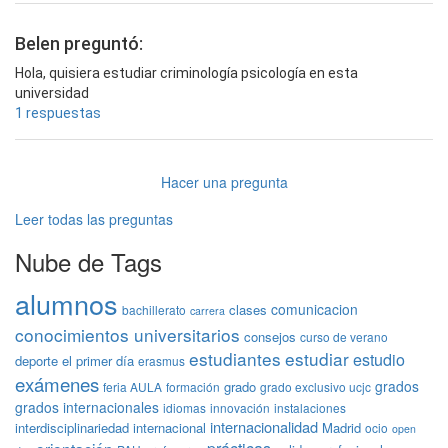
Belen preguntó:
Hola, quisiera estudiar criminología psicología en esta
universidad
1 respuestas
Hacer una pregunta
Leer todas las preguntas
Nube de Tags
alumnos
comunicacion
clases
bachillerato
carrera
conocimientos universitarios
consejos
curso de verano
estudiantes
estudiar
estudio
deporte
el primer día
erasmus
exámenes
grados
grado
feria AULA
formación
grado exclusivo ucjc
grados internacionales
idiomas
innovación
instalaciones
internacionalidad
interdisciplinariedad
internacional
Madrid
ocio
open