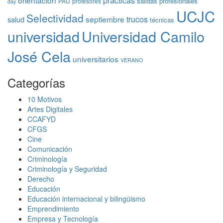
prácticas
orientación
salidas profesionales
PAU
profesores
day
UCJC
Selectividad
trucos
septiembre
salud
técnicas
universidad
Universidad Camilo
José Cela
universitarios
VERANO
Categorías
10 Motivos
Artes Digitales
CCAFYD
CFGS
Cine
Comunicación
Criminología
Criminología y Seguridad
Derecho
Educación
Educación internacional y bilingüismo
Emprendimiento
Empresa y Tecnología