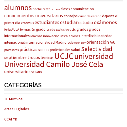
alumnos
comunicacion
clases
bachillerato
carrera
conocimientos universitarios
consejos
deporte
el
curso de verano
exámenes
estudiantes
estudiar
estudio
primer día
erasmus
grados
grados
grado
feria AULA
formación
grado exclusivo ucjc
internacionales
interdisciplinariedad
idiomas
innovación
instalaciones
orientación
internacionalidad
internacional
Madrid
ocio
PAU
open day
Selectividad
prácticas
salud
salidas profesionales
profesores
UCJC
universidad
trucos
septiembre
técnicas
Universidad Camilo José Cela
universitarios
VERANO
CATEGORÍAS
10 Motivos
Artes Digitales
CCAFYD