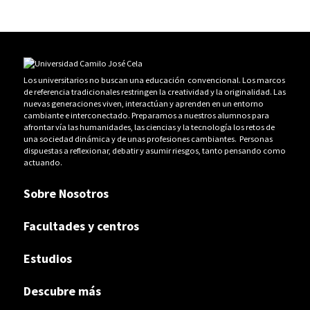
Los universitarios no buscan una educación convencional. Los marcos
de referencia tradicionales restringen la creatividad y la originalidad. Las
nuevas generaciones viven, interactúan y aprenden en un entorno
cambiante e interconectado. Preparamos a nuestros alumnos para
afrontar vía las humanidades, las ciencias y la tecnología los retos de
una sociedad dinámica y de unas profesiones cambiantes. Personas
dispuestas a reflexionar, debatir y asumir riesgos, tanto pensando como
actuando.
Sobre Nosotros
Facultades y centros
Estudios
Descubre más