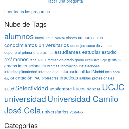
Hacer una pregunta
Leer todas las preguntas
Nube de Tags
alumnos
comunicacion
clases
bachillerato
carrera
conocimientos universitarios
consejos
curso de verano
estudiantes
estudiar
estudio
deporte
el primer día
erasmus
exámenes
grados
grado
feria AULA
formación
grado exclusivo ucjc
grados internacionales
idiomas
innovación
instalaciones
internacionalidad
interdisciplinariedad
internacional
Madrid
ocio
open
prácticas
orientación
salidas profesionales
PAU
profesores
day
UCJC
Selectividad
trucos
septiembre
salud
técnicas
universidad
Universidad Camilo
José Cela
universitarios
VERANO
Categorías