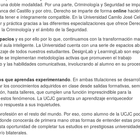
una doble modalidad. Por una parte, Criminología y Seguridad se imp
nca del Castillo y por otro, Derecho se imparte de forma
online
hacié
a tener e íntegramente compatible. En la Universidad Camilo José Ce
ar y práctica gracias a las diferentes especializaciones que ofrece Dere
 la Criminología y el ámbito de la Seguridad.
spacios
y es por ello por lo que, continuamos con la transformación m
l aula inteligente. La Universidad cuenta con una serie de espacios abi
dizaje de todos nuestros estudiantes. DesignLab y LearningLab son esp
de se implementan metodologías activas que promueven el trabajo
ico y las habilidades comunicativas, involucrando al alumno en su proce
s que aprendas experimentando
. En ambas titulaciones se desarrol
ar los conocimientos adquiridos en clase desde salidas formativas, sem
ón, hasta talleres, que cumplen una función imprescindible para la
nte estos fenómenos. La UCJC garantiza un aprendizaje enriquecedor
o respuesta a sus inquietudes.
la profesión en el resto del mundo. Por eso, como alumno de la UCJC po
donde conocerás de primera mano otras formas de entender estas pro
sta oportunidad de completar tus estudios en prestigiosas universidad
o bilaterales.