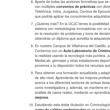
Aparte de todas las acciones formativas que se
con múltiples
convenios de prácticas
con dive
Telefónica, Indra, Juzgados, Centros de Ejecuci
que podrás aplicar los conocimientos adquiridos 
¿Quieres más? En la UCJC tienes la posibilidad
sistema con metodologías innovadoras con un 
en la resolución de problemas y toma de decisio
obtendrás un diploma que acredita la adquisici
En nuestro Campus de Villafranca del Castillo, p
Contamos con un
Aula-Laboratorio de Crimina
la realidad usando la tecnología más puntera. J
MediaLab, gimnasio y otras instalaciones deport
ponemos a tu disposición todos los recursos qu
Para obtener una formación actualizada y adapt
de alto nivel. Aprenderás de los mejores profesi
acerca a los diferentes sectores de ambas titul
como investigadora y, además, se mantiene en ac
análisis de casos reales, mediante un aprendiza
mejores
.
Estudiando esta doble titulación en Criminolo
gama de salidas profesionales
en el ámbito j