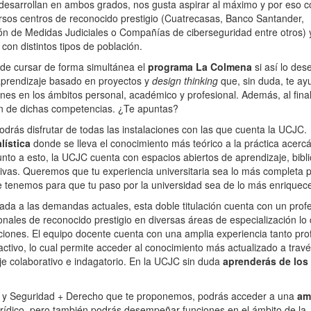
 desarrollan en ambos grados, nos gusta aspirar al máximo y por eso 
rsos centros de reconocido prestigio (Cuatrecasas, Banco Santander,
ón de Medidas Judiciales o Compañías de ciberseguridad entre otros) 
con distintos tipos de población.
 de cursar de forma simultánea el
programa La Colmena
si así lo des
aprendizaje basado en proyectos y
design thinking
que, sin duda, te ay
nes en los ámbitos personal, académico y profesional. Además, al final
ón de dichas competencias. ¿Te apuntas?
odrás disfrutar de todas las instalaciones con las que cuenta la UCJC.
lística
donde se lleva el conocimiento más teórico a la práctica acerc
unto a esto, la UCJC cuenta con espacios abiertos de aprendizaje, bibli
ivas. Queremos que tu experiencia universitaria sea lo más completa p
e tenemos para que tu paso por la universidad sea de lo más enriquec
ada a las demandas actuales, esta doble titulación cuenta con un pro
onales de reconocido prestigio en diversas áreas de especialización lo 
aciones. El equipo docente cuenta con una amplia experiencia tanto pro
tivo, lo cual permite acceder al conocimiento más actualizado a trav
je colaborativo e indagatorio. En la UCJC sin duda
aprenderás de los
gía y Seguridad + Derecho que te proponemos, podrás acceder a una
am
urídico, pero también podrás desempeñar funciones en el ámbito de la