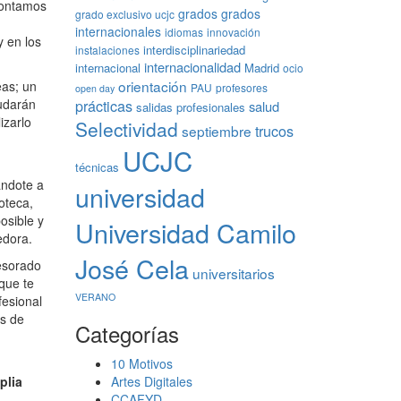
contamos
grados
grados
grado exclusivo ucjc
internacionales
idiomas
innovación
y en los
interdisciplinariedad
instalaciones
internacionalidad
internacional
Madrid
ocio
orientación
eas; un
PAU
profesores
open day
prácticas
udarán
salud
salidas profesionales
izarlo
Selectividad
trucos
septiembre
UCJC
técnicas
ándote a
universidad
oteca,
osible y
Universidad Camilo
edora.
José Cela
fesorado
universitarios
que te
VERANO
fesional
és de
Categorías
10 Motivos
Artes Digitales
plia
CCAFYD