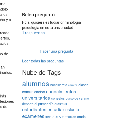
arte
ndolo
la os
Belen preguntó:
cho y a
Hola, quisiera estudiar criminología
psicología en esta universidad
arcada
1 respuestas
ertos,
acios
Hacer una pregunta
so de
Leer todas las preguntas
lan
Nube de Tags
inarios,
alumnos
clases
bachillerato
carrera
conocimientos
comunicacion
drás
universitarios
consejos
curso de verano
fesiones
deporte
el primer día
erasmus
es de
estudiantes
estudiar
estudio
exámenes
grado
feria AULA
formación