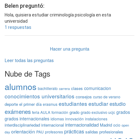
Belen preguntó:
Hola, quisiera estudiar criminología psicología en esta
universidad
1 respuestas
Hacer una pregunta
Leer todas las preguntas
Nube de Tags
alumnos
comunicacion
clases
bachillerato
carrera
conocimientos universitarios
consejos
curso de verano
estudiantes
estudiar
estudio
deporte
el primer día
erasmus
exámenes
grados
grado
feria AULA
formación
grado exclusivo ucjc
grados internacionales
idiomas
innovación
instalaciones
internacionalidad
interdisciplinariedad
internacional
Madrid
ocio
open
prácticas
orientación
salidas profesionales
PAU
profesores
day