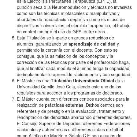
es la Electrólisis Percutánea Terapéutica (EPTE), la
punción seca o la Neuromodulación y técnicas no invasivas
como son las técnicas miofasciales o manipulativas y
abordajes de readaptación deportiva como es el uso de
dispositivos isoinerciales, el ejercicio terapéutico, el trabajo
de control motor o el uso de GPS, entre otros.
Esta Titulación se imparte en grupos reducidos de
alumnos, garantizando un
aprendizaje de calidad
y
permitiendo la cercanía con el docente. Con esto se
consigue, que la asimilación de los conceptos y la
corrección de las técnicas por parte del profesorado haga,
que al finalizar cada módulo el alumno tenga la capacidad
de implementar lo aprendido rápidamente y con seguridad.
El Máster es una
Titulación Universitaria Oficial
de la
Universidad Camilo José Cela, siendo este uno de los
requisitos para acceder a los programas de doctorado.
El Máster cuenta con diferentes centros asociados para la
realización de
prácticas externas
. Dichos centros son
referentes y de prestigio en la evaluación, tratamiento y
readaptación del deportista abarcando diferentes deportes.
El Consejo Superior de Deportes, diferentes Federaciones
nacionales y autonómicas o diferentes clubes de futbol
como Atlético de Madrid o Getafe C.F. son algunos de