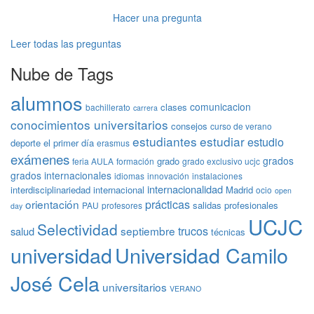
Hacer una pregunta
Leer todas las preguntas
Nube de Tags
alumnos
comunicacion
clases
bachillerato
carrera
conocimientos universitarios
consejos
curso de verano
estudiantes
estudiar
estudio
deporte
el primer día
erasmus
exámenes
grados
grado
feria AULA
formación
grado exclusivo ucjc
grados internacionales
idiomas
innovación
instalaciones
internacionalidad
interdisciplinariedad
internacional
Madrid
ocio
open
prácticas
orientación
salidas profesionales
PAU
profesores
day
UCJC
Selectividad
trucos
septiembre
salud
técnicas
universidad
Universidad Camilo
José Cela
universitarios
VERANO