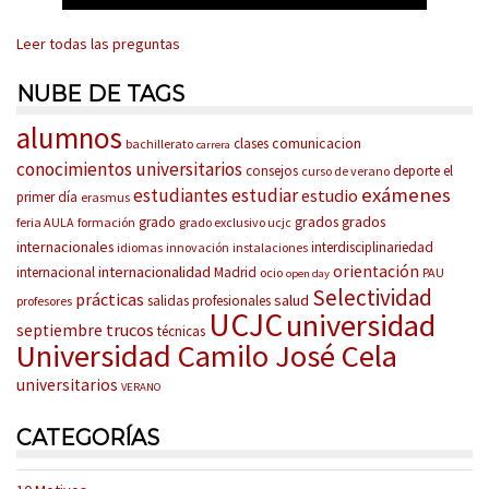
Leer todas las preguntas
NUBE DE TAGS
alumnos
comunicacion
clases
bachillerato
carrera
conocimientos universitarios
consejos
deporte
el
curso de verano
exámenes
estudiantes
estudiar
estudio
primer día
erasmus
grados
grados
grado
feria AULA
formación
grado exclusivo ucjc
internacionales
interdisciplinariedad
idiomas
innovación
instalaciones
orientación
internacionalidad
internacional
Madrid
ocio
PAU
open day
Selectividad
prácticas
salud
salidas profesionales
profesores
UCJC
universidad
trucos
septiembre
técnicas
Universidad Camilo José Cela
universitarios
VERANO
CATEGORÍAS