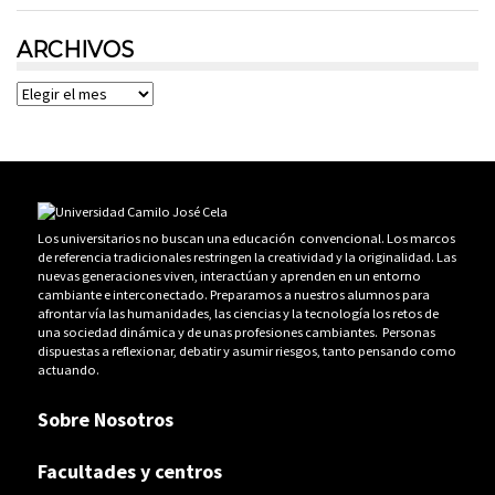
ARCHIVOS
Archivos
Los universitarios no buscan una educación convencional. Los marcos
de referencia tradicionales restringen la creatividad y la originalidad. Las
nuevas generaciones viven, interactúan y aprenden en un entorno
cambiante e interconectado. Preparamos a nuestros alumnos para
afrontar vía las humanidades, las ciencias y la tecnología los retos de
una sociedad dinámica y de unas profesiones cambiantes. Personas
dispuestas a reflexionar, debatir y asumir riesgos, tanto pensando como
actuando.
Sobre Nosotros
Facultades y centros