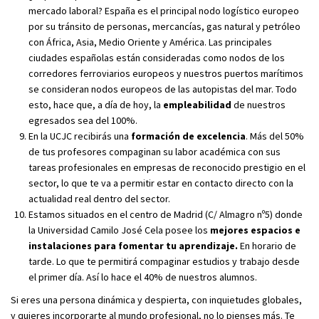
mercado laboral? España es el principal nodo logístico europeo
por su tránsito de personas, mercancías, gas natural y petróleo
con África, Asia, Medio Oriente y América. Las principales
ciudades españolas están consideradas como nodos de los
corredores ferroviarios europeos y nuestros puertos marítimos
se consideran nodos europeos de las autopistas del mar. Todo
esto, hace que, a día de hoy, la
empleabilidad
de nuestros
egresados sea del 100%.
En la UCJC recibirás una
formación de excelencia
. Más del 50%
de tus profesores compaginan su labor académica con sus
tareas profesionales en empresas de reconocido prestigio en el
sector, lo que te va a permitir estar en contacto directo con la
actualidad real dentro del sector.
Estamos situados en el centro de Madrid (C/ Almagro nº5) donde
la Universidad Camilo José Cela posee los
mejores espacios e
instalaciones para fomentar tu aprendizaje.
En horario de
tarde. Lo que te permitirá compaginar estudios y trabajo desde
el primer día. Así lo hace el 40% de nuestros alumnos.
Si eres una persona dinámica y despierta, con inquietudes globales,
y quieres incorporarte al mundo profesional, no lo pienses más. Te