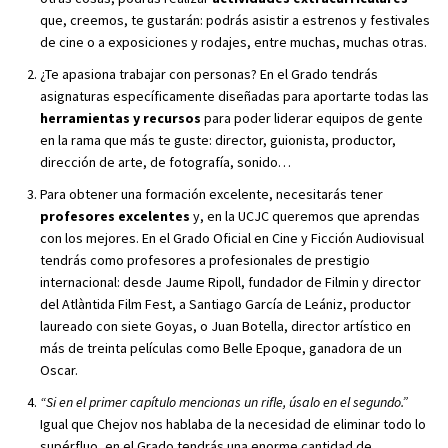
que, creemos, te gustarán: podrás asistir a estrenos y festivales
de cine o a exposiciones y rodajes, entre muchas, muchas otras.
¿Te apasiona trabajar con personas? En el Grado tendrás
asignaturas específicamente diseñadas para aportarte todas las
herramientas y recursos
para poder liderar equipos de gente
en la rama que más te guste: director, guionista, productor,
dirección de arte, de fotografía, sonido…
Para obtener una formación excelente, necesitarás tener
profesores excelentes
y, en la UCJC queremos que aprendas
con los mejores. En el Grado Oficial en Cine y Ficción Audiovisual
tendrás como profesores a profesionales de prestigio
internacional: desde Jaume Ripoll, fundador de Filmin y director
del Atlàntida Film Fest, a Santiago García de Leániz, productor
laureado con siete Goyas, o Juan Botella, director artístico en
más de treinta películas como Belle Epoque, ganadora de un
Oscar.
“
Si en el primer capítulo mencionas un rifle, úsalo en el segundo.”
Igual que Chejov nos hablaba de la necesidad de eliminar todo lo
supérfluo, en el Grado tendrás una enorme cantidad de