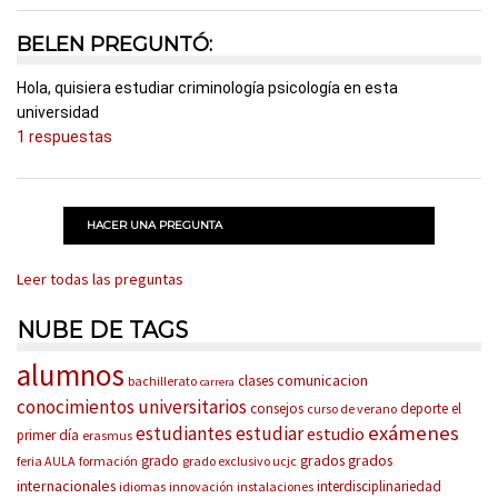
BELEN PREGUNTÓ:
Hola, quisiera estudiar criminología psicología en esta
universidad
1 respuestas
HACER UNA PREGUNTA
Leer todas las preguntas
NUBE DE TAGS
alumnos
comunicacion
clases
bachillerato
carrera
conocimientos universitarios
consejos
deporte
el
curso de verano
exámenes
estudiantes
estudiar
estudio
primer día
erasmus
grados
grados
grado
feria AULA
formación
grado exclusivo ucjc
internacionales
interdisciplinariedad
idiomas
innovación
instalaciones