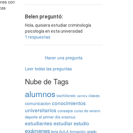
ones con
icas
Belen preguntó:
Hola, quisiera estudiar criminología
psicología en esta universidad
1 respuestas
Hacer una pregunta
Leer todas las preguntas
Nube de Tags
alumnos
clases
bachillerato
carrera
conocimientos
comunicacion
universitarios
consejos
curso de verano
deporte
el primer día
erasmus
estudiantes
estudiar
estudio
exámenes
grado
feria AULA
formación