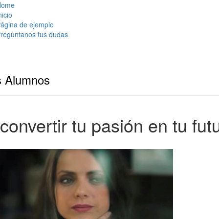
Home
nicio
ágina de ejemplo
regúntanos tus dudas
s Alumnos
onvertir tu pasión en tu fut