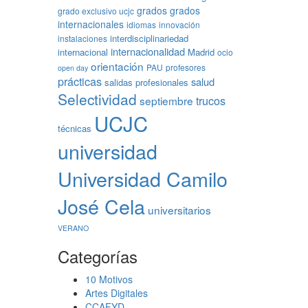
grados
grados
grado exclusivo ucjc
internacionales
idiomas
innovación
interdisciplinariedad
instalaciones
internacionalidad
internacional
Madrid
ocio
orientación
PAU
profesores
open day
prácticas
salud
salidas profesionales
Selectividad
trucos
septiembre
UCJC
técnicas
universidad
Universidad Camilo
José Cela
universitarios
VERANO
Categorías
10 Motivos
Artes Digitales
CCAFYD