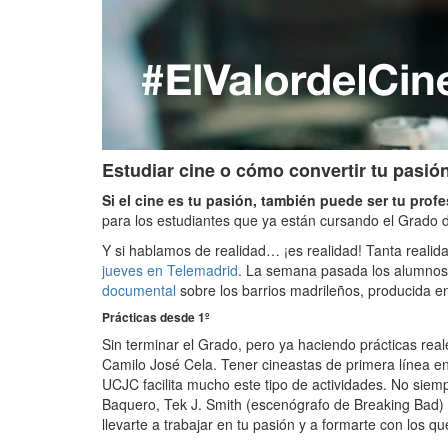
Estudiar cine o cómo convertir tu pasión
Si el cine es tu pasión, también puede ser tu prof
para los estudiantes que ya están cursando el Grado 
Y si hablamos de realidad… ¡es realidad! Tanta realid
jueves en Telemadrid
. La semana pasada los alumnos
documental
sobre los barrios madrileños, producida e
Prácticas desde 1º
Sin terminar el Grado, pero ya haciendo prácticas re
Camilo José Cela. Tener cineastas de primera línea ens
UCJC facilita mucho este tipo de actividades. No sie
Baquero, Tek J. Smith (escenógrafo de Breaking Bad) 
llevarte a trabajar en tu pasión y a formarte con los qu