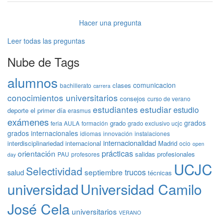
Hacer una pregunta
Leer todas las preguntas
Nube de Tags
alumnos
comunicacion
clases
bachillerato
carrera
conocimientos universitarios
consejos
curso de verano
estudiantes
estudiar
estudio
deporte
el primer día
erasmus
exámenes
grados
grado
feria AULA
formación
grado exclusivo ucjc
grados internacionales
idiomas
innovación
instalaciones
internacionalidad
interdisciplinariedad
internacional
Madrid
ocio
open
prácticas
orientación
salidas profesionales
PAU
profesores
day
UCJC
Selectividad
trucos
septiembre
salud
técnicas
universidad
Universidad Camilo
José Cela
universitarios
VERANO