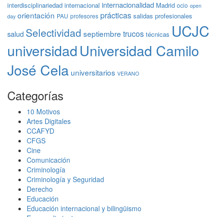
internacionalidad
interdisciplinariedad
internacional
Madrid
ocio
open
prácticas
orientación
salidas profesionales
PAU
profesores
day
UCJC
Selectividad
trucos
septiembre
salud
técnicas
universidad
Universidad Camilo
José Cela
universitarios
VERANO
Categorías
10 Motivos
Artes Digitales
CCAFYD
CFGS
Cine
Comunicación
Criminología
Criminología y Seguridad
Derecho
Educación
Educación internacional y bilingüismo