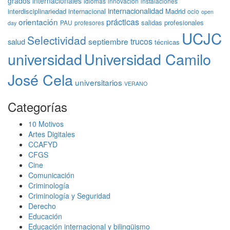
grados internacionales
idiomas
innovación
instalaciones
internacionalidad
interdisciplinariedad
internacional
Madrid
ocio
open
prácticas
orientación
salidas profesionales
PAU
profesores
day
UCJC
Selectividad
trucos
septiembre
salud
técnicas
universidad
Universidad Camilo
José Cela
universitarios
VERANO
Categorías
10 Motivos
Artes Digitales
CCAFYD
CFGS
Cine
Comunicación
Criminología
Criminología y Seguridad
Derecho
Educación
Educación internacional y bilingüismo