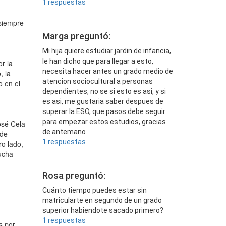
1 respuestas
 siempre
Marga preguntó:
Mi hija quiere estudiar jardin de infancia,
le han dicho que para llegar a esto,
r la
necesita hacer antes un grado medio de
, la
atencion sociocultural a personas
o en el
dependientes, no se si esto es asi, y si
es asi, me gustaria saber despues de
superar la ESO, que pasos debe seguir
para empezar estos estudios, gracias
osé Cela
de antemano
 de
1 respuestas
ro lado,
mucha
Rosa preguntó:
Cuánto tiempo puedes estar sin
matricularte en segundo de un grado
superior habiendote sacado primero?
1 respuestas
s por