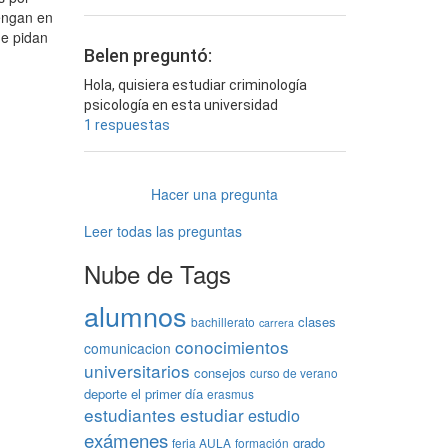
tengan en
ue pidan
Belen preguntó:
Hola, quisiera estudiar criminología
psicología en esta universidad
1 respuestas
Hacer una pregunta
Leer todas las preguntas
Nube de Tags
alumnos
clases
bachillerato
carrera
conocimientos
comunicacion
universitarios
consejos
curso de verano
deporte
el primer día
erasmus
estudiantes
estudiar
estudio
exámenes
grado
feria AULA
formación