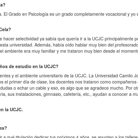
ía?
a. El Grado en Psicología es un grado completamente vocacional y yo
 Cela?
e hacer selectividad ya sabía que quería ir a la UCJC principalmente po
esta universidad. Además, había oído hablar muy bien del profesorado
 el ambiente era muy familiar y me trataron muy bien desde el moment
años de estudio en la UCJC?
centes y el ambiente universitario de la UCJC. La Universidad Camilo J
s el primer día de clase, los docentes nos trataron como compañeros
 dudas o echar un cable y eso, es algo que se agradece mucho. Por ot
ria, sus instalaciones, gimnasio, cafetería, etc., ayudan a conocer a 
en la UCJC.
tes?
ir a qué titulación dedicar tus próximos 4 años, se apunten a los tallere