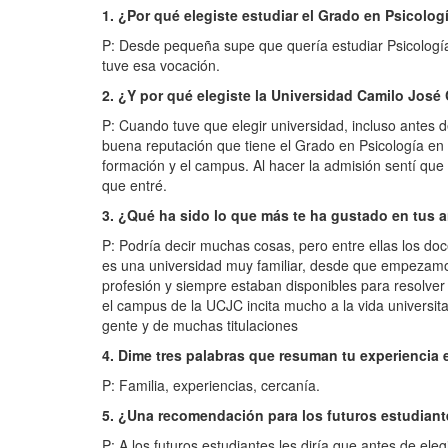
1. ¿Por qué elegiste estudiar el Grado en Psicolog
P: Desde pequeña supe que quería estudiar Psicologí
tuve esa vocación.
2. ¿Y por qué elegiste la Universidad Camilo José
P: Cuando tuve que elegir universidad, incluso antes d
buena reputación que tiene el Grado en Psicología en 
formación y el campus. Al hacer la admisión sentí que
que entré.
3. ¿Qué ha sido lo que más te ha gustado en tus 
P: Podría decir muchas cosas, pero entre ellas los do
es una universidad muy familiar, desde que empezamo
profesión y siempre estaban disponibles para resolver
el campus de la UCJC incita mucho a la vida universita
gente y de muchas titulaciones
4. Dime tres palabras que resuman tu experiencia 
P: Familia, experiencias, cercanía.
5. ¿Una recomendación para los futuros estudian
P: A los futuros estudiantes les diría que antes de eleg