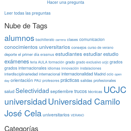
Hacer una pregunta
Leer todas las preguntas
Nube de Tags
alumnos
comunicacion
clases
bachillerato
carrera
conocimientos universitarios
consejos
curso de verano
estudiantes
estudiar
estudio
deporte
el primer día
erasmus
exámenes
grados
grado
feria AULA
formación
grado exclusivo ucjc
grados internacionales
idiomas
innovación
instalaciones
internacionalidad
interdisciplinariedad
internacional
Madrid
ocio
open
prácticas
orientación
salidas profesionales
PAU
profesores
day
UCJC
Selectividad
trucos
septiembre
salud
técnicas
universidad
Universidad Camilo
José Cela
universitarios
VERANO
Categorías