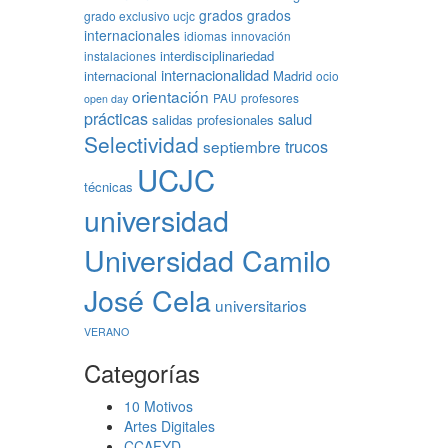
grados
grados
grado exclusivo ucjc
internacionales
idiomas
innovación
interdisciplinariedad
instalaciones
internacionalidad
internacional
Madrid
ocio
orientación
PAU
profesores
open day
prácticas
salud
salidas profesionales
Selectividad
trucos
septiembre
UCJC
técnicas
universidad
Universidad Camilo
José Cela
universitarios
VERANO
Categorías
10 Motivos
Artes Digitales
CCAFYD