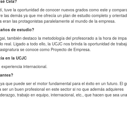
osé Cela?
istí, tuve la oportunidad de conocer nuevos grados como este y compa
e las demás ya que me ofrecía un plan de estudio completo y orientad
as eran las protagonistas paralelamente al mundo de la empresa.
 años de estudio?
gai, también destaco la metodología del profesorado a la hora de impar
o real. Ligado a todo ello, la UCJC nos brinda la oportunidad de trabaj
a asignatura se conoce como Proyecto de Empresa.
cia en la UCJC
experiencia internacional.
iantes?
ya que puede ser el motor fundamental para el éxito en un futuro. El 
 ser un buen profesional en este sector si no que además adquieres
liderazgo, trabajo en equipo, internacional, etc., que hacen que sea un