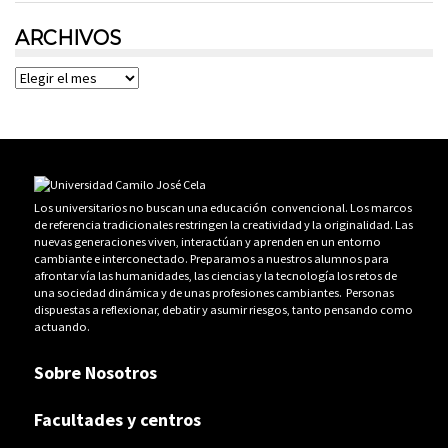
ARCHIVOS
Archivos
Los universitarios no buscan una educación convencional. Los marcos
de referencia tradicionales restringen la creatividad y la originalidad. Las
nuevas generaciones viven, interactúan y aprenden en un entorno
cambiante e interconectado. Preparamos a nuestros alumnos para
afrontar vía las humanidades, las ciencias y la tecnología los retos de
una sociedad dinámica y de unas profesiones cambiantes. Personas
dispuestas a reflexionar, debatir y asumir riesgos, tanto pensando como
actuando.
Sobre Nosotros
Facultades y centros