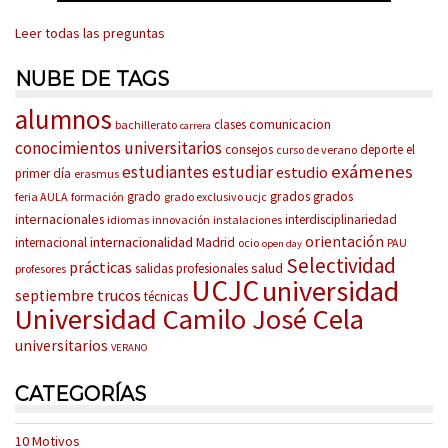
Leer todas las preguntas
NUBE DE TAGS
alumnos
comunicacion
clases
bachillerato
carrera
conocimientos universitarios
consejos
deporte
el
curso de verano
exámenes
estudiantes
estudiar
estudio
primer día
erasmus
grados
grados
grado
feria AULA
formación
grado exclusivo ucjc
internacionales
interdisciplinariedad
idiomas
innovación
instalaciones
orientación
internacionalidad
internacional
Madrid
ocio
PAU
open day
Selectividad
prácticas
salud
salidas profesionales
profesores
UCJC
universidad
trucos
septiembre
técnicas
Universidad Camilo José Cela
universitarios
VERANO
CATEGORÍAS
10 Motivos