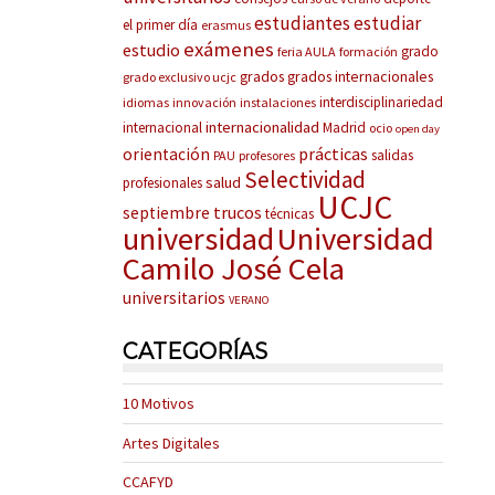
estudiantes
estudiar
el primer día
erasmus
exámenes
estudio
grado
feria AULA
formación
grados
grados internacionales
grado exclusivo ucjc
interdisciplinariedad
idiomas
innovación
instalaciones
internacionalidad
internacional
Madrid
ocio
open day
prácticas
orientación
salidas
PAU
profesores
Selectividad
salud
profesionales
UCJC
trucos
septiembre
técnicas
universidad
Universidad
Camilo José Cela
universitarios
VERANO
CATEGORÍAS
10 Motivos
Artes Digitales
CCAFYD