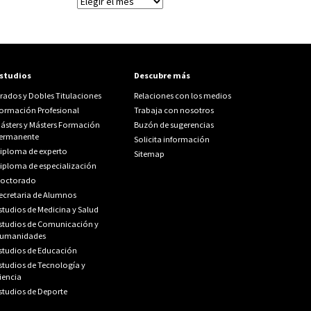
Archivos
studios
Descubre más
rados y Dobles Titulaciones
Relaciones con los medios
ormación Profesional
Trabaja con nosotros
ásters y Másters Formación
Buzón de sugerencias
ermanente
Solicita información
iploma de experto
Sitemap
iploma de especialización
octorado
ecretaria de Alumnos
studios de Medicina y Salud
studios de Comunicación y
umanidades
studios de Educación
studios de Tecnología y
iencia
studios de Deporte