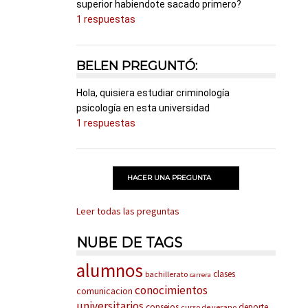
superior habiendote sacado primero?
1 respuestas
BELEN PREGUNTÓ:
Hola, quisiera estudiar criminología
psicología en esta universidad
1 respuestas
HACER UNA PREGUNTA
Leer todas las preguntas
NUBE DE TAGS
alumnos
clases
bachillerato
carrera
conocimientos
comunicacion
universitarios
consejos
deporte
curso de verano