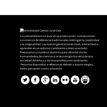
Los universitarios no buscan una educación convencional.
Los marcos de referencia tradicionales restringen la creatividad
y la originalidad. Las nuevas generaciones viven, interactúan y
aprenden en un entorno cambiante e interconectado.
Preparamos a nuestros alumnos para afrontar vía las
humanidades, las ciencias y la tecnología los retos de una
sociedad dinámica y de unas profesiones cambiantes.
Personas dispuestas a reflexionar, debatir y asumir riesgos,
tanto pensando como actuando.