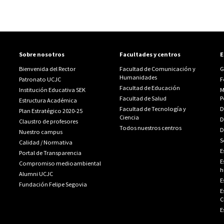
Sobre nosotros
Facultades y centros
E
Bienvenida del Rector
Facultad de Comunicación y
G
Humanidades
Patronato UCJC
F
Facultad de Educación
Institución Educativa SEK
M
Facultad de Salud
P
Estructura Académica
Facultad de Tecnología y
D
Plan Estratégico 2020-25
Ciencia
D
Claustro de profesores
Todos nuestros centros
D
Nuestro campus
S
Calidad
/
Normativa
E
Portal de Transparencia
E
Compromiso medioambiental
h
Alumni UCJC
E
Fundación Felipe Segovia
E
C
E