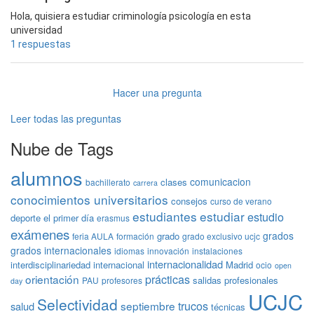
Hola, quisiera estudiar criminología psicología en esta
universidad
1 respuestas
Hacer una pregunta
Leer todas las preguntas
Nube de Tags
alumnos
comunicacion
clases
bachillerato
carrera
conocimientos universitarios
consejos
curso de verano
estudiantes
estudiar
estudio
deporte
el primer día
erasmus
exámenes
grados
grado
feria AULA
formación
grado exclusivo ucjc
grados internacionales
idiomas
innovación
instalaciones
internacionalidad
interdisciplinariedad
internacional
Madrid
ocio
open
prácticas
orientación
salidas profesionales
PAU
profesores
day
UCJC
Selectividad
trucos
septiembre
salud
técnicas