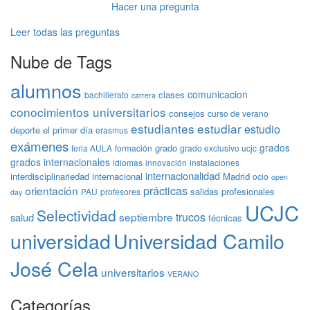
Hacer una pregunta
Leer todas las preguntas
Nube de Tags
alumnos
comunicacion
clases
bachillerato
carrera
conocimientos universitarios
consejos
curso de verano
estudiantes
estudiar
estudio
deporte
el primer día
erasmus
exámenes
grados
grado
feria AULA
formación
grado exclusivo ucjc
grados internacionales
idiomas
innovación
instalaciones
internacionalidad
interdisciplinariedad
internacional
Madrid
ocio
open
prácticas
orientación
salidas profesionales
PAU
profesores
day
UCJC
Selectividad
trucos
septiembre
salud
técnicas
universidad
Universidad Camilo
José Cela
universitarios
VERANO
Categorías