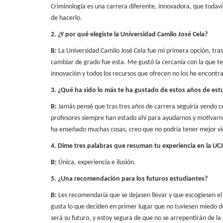
Criminología es una carrera diferente, innovadora, que t
odaví
de hacerlo.
2. ¿Y por qué elegiste la Universidad Camilo José Cela?
B:
La Universidad Camilo José Cela fue mi primera opción, tras
cambiar de grado
fue esta. Me gustó la cercanía con la que te
innovación y todos los recursos que ofrecen
no los he encontr
3. ¿Qué ha sido lo más te ha gustado de estos años de est
B:
Jamás pensé que tras tres años de carrera seguiría yendo co
profesores siempre han
estado ahí para ayudarnos y motivarn
ha enseñado muchas cosas, creo que no podría
tener mejor vi
4. Dime tres palabras que resuman tu experiencia en la UC
B:
Única, experiencia e ilusión.
5. ¿Una recomendación para los futuros estudiantes?
B:
Les recomendaría que se dejasen llevar y que escogiesen el
gusta lo que deciden en primer lugar que no tuviesen miedo de
será su futuro, y estoy segura de que no se arrepentirán de la 