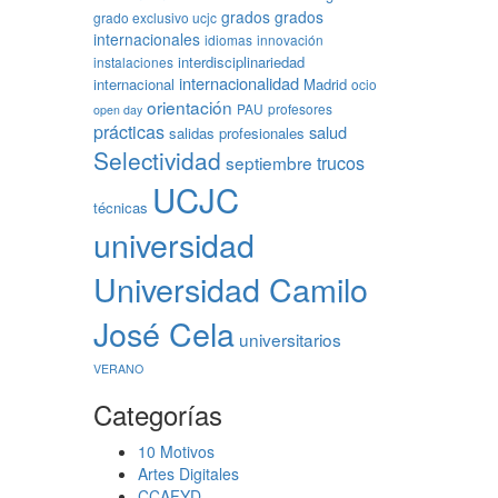
grados
grados
grado exclusivo ucjc
internacionales
idiomas
innovación
interdisciplinariedad
instalaciones
internacionalidad
internacional
Madrid
ocio
orientación
PAU
profesores
open day
prácticas
salud
salidas profesionales
Selectividad
trucos
septiembre
UCJC
técnicas
universidad
Universidad Camilo
José Cela
universitarios
VERANO
Categorías
10 Motivos
Artes Digitales
CCAFYD