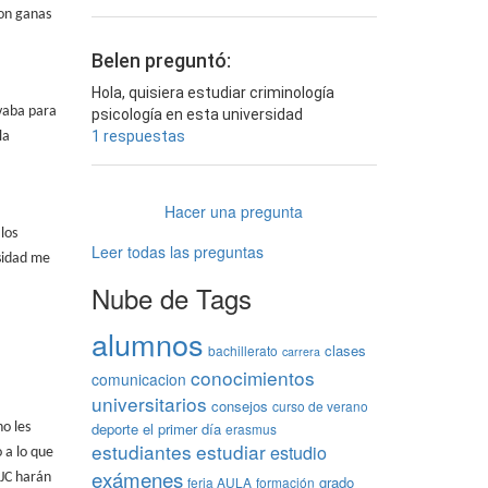
on ganas
Belen preguntó:
Hola, quisiera estudiar criminología
vaba para
psicología en esta universidad
1 respuestas
la
Hacer una pregunta
los
Leer todas las preguntas
sidad me
Nube de Tags
alumnos
clases
bachillerato
carrera
conocimientos
comunicacion
universitarios
consejos
curso de verano
deporte
el primer día
erasmus
o les
estudiantes
estudiar
estudio
 a lo que
exámenes
CJC harán
grado
feria AULA
formación