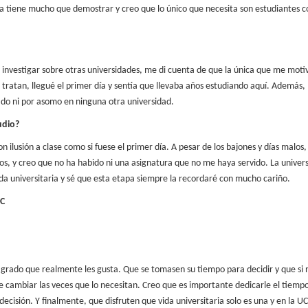
a tiene mucho que demostrar y creo que lo único que necesita son estudiantes
c
 investigar sobre otras
universidades, me di cuenta de que la única que me moti
 tratan, llegué el primer día y sentía que
llevaba años estudiando aquí. Además, 
ado ni por asomo en ninguna otra universidad.
udio?
n ilusión a clase como si
fuese el primer día. A pesar de los bajones y días malos, 
os, y creo que no ha habido ni una asignatura que
no me haya servido. La univer
da universitaria y sé que esta etapa siempre la recordaré con mucho
cariño.
JC
 grado que realmente les gusta. Que se tomasen su tiempo para decidir y que si n
 cambiar las veces que lo necesitan. Creo que es importante dedicarle el tiempo
decisión. Y finalmente, que disfruten que vida universitaria solo es una y en la U