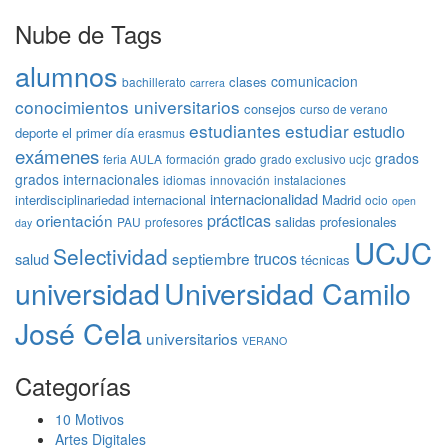
Nube de Tags
alumnos
comunicacion
clases
bachillerato
carrera
conocimientos universitarios
consejos
curso de verano
estudiantes
estudiar
estudio
deporte
el primer día
erasmus
exámenes
grados
grado
feria AULA
formación
grado exclusivo ucjc
grados internacionales
idiomas
innovación
instalaciones
internacionalidad
interdisciplinariedad
internacional
Madrid
ocio
open
prácticas
orientación
salidas profesionales
PAU
profesores
day
UCJC
Selectividad
trucos
septiembre
salud
técnicas
universidad
Universidad Camilo
José Cela
universitarios
VERANO
Categorías
10 Motivos
Artes Digitales