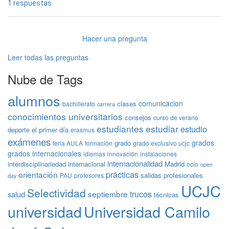
1 respuestas
Hacer una pregunta
Leer todas las preguntas
Nube de Tags
alumnos
comunicacion
clases
bachillerato
carrera
conocimientos universitarios
consejos
curso de verano
estudiantes
estudiar
estudio
deporte
el primer día
erasmus
exámenes
grados
grado
feria AULA
formación
grado exclusivo ucjc
grados internacionales
idiomas
innovación
instalaciones
internacionalidad
interdisciplinariedad
internacional
Madrid
ocio
open
prácticas
orientación
salidas profesionales
PAU
profesores
day
UCJC
Selectividad
trucos
septiembre
salud
técnicas
universidad
Universidad Camilo