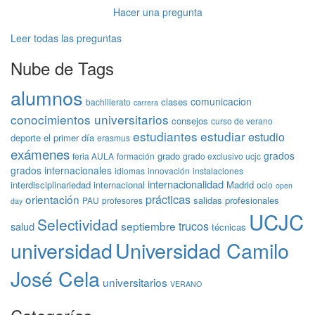
Hacer una pregunta
Leer todas las preguntas
Nube de Tags
alumnos
comunicacion
clases
bachillerato
carrera
conocimientos universitarios
consejos
curso de verano
estudiantes
estudiar
estudio
deporte
el primer día
erasmus
exámenes
grados
grado
feria AULA
formación
grado exclusivo ucjc
grados internacionales
idiomas
innovación
instalaciones
internacionalidad
interdisciplinariedad
internacional
Madrid
ocio
open
prácticas
orientación
salidas profesionales
PAU
profesores
day
UCJC
Selectividad
trucos
septiembre
salud
técnicas
universidad
Universidad Camilo
José Cela
universitarios
VERANO