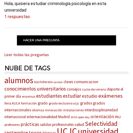
Hola, quisiera estudiar criminología psicología en esta
universidad
1 respuestas
HACER UNA PREGUNTA
Leer todas las preguntas
NUBE DE TAGS
alumnos
comunicacion
clases
bachillerato
carrera
conocimientos universitarios
consejos
deporte
el
curso de verano
exámenes
estudiantes
estudiar
estudio
primer día
erasmus
grados
grados
grado
feria AULA
formación
grado exclusivo ucjc
internacionales
interdisciplinariedad
idiomas
innovación
instalaciones
orientación
internacionalidad
internacional
Madrid
ocio
PAU
open day
Selectividad
prácticas
salud
salidas profesionales
profesores
UCJC
universidad
trucos
septiembre
técnicas