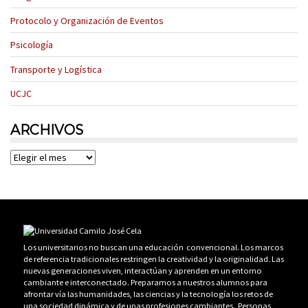
Protocolo y Organización de Eventos
Psicología
Transporte y Logística
UCJC
ARCHIVOS
Archivos
Los universitarios no buscan una educación convencional. Los marcos
de referencia tradicionales restringen la creatividad y la originalidad. Las
nuevas generaciones viven, interactúan y aprenden en un entorno
cambiante e interconectado. Preparamos a nuestros alumnos para
afrontar vía las humanidades, las ciencias y la tecnología los retos de
una sociedad dinámica y de unas profesiones cambiantes. Personas