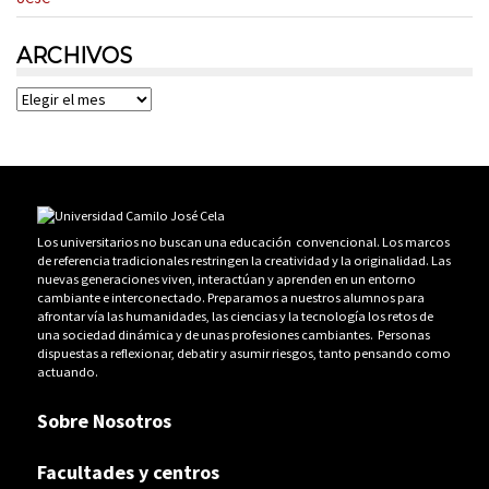
ARCHIVOS
Archivos
Los universitarios no buscan una educación convencional. Los marcos
de referencia tradicionales restringen la creatividad y la originalidad. Las
nuevas generaciones viven, interactúan y aprenden en un entorno
cambiante e interconectado. Preparamos a nuestros alumnos para
afrontar vía las humanidades, las ciencias y la tecnología los retos de
una sociedad dinámica y de unas profesiones cambiantes. Personas
dispuestas a reflexionar, debatir y asumir riesgos, tanto pensando como
actuando.
Sobre Nosotros
Facultades y centros