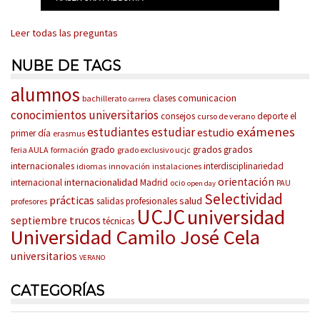
Leer todas las preguntas
NUBE DE TAGS
alumnos
comunicacion
clases
bachillerato
carrera
conocimientos universitarios
consejos
deporte
el
curso de verano
exámenes
estudiantes
estudiar
estudio
primer día
erasmus
grados
grados
grado
feria AULA
formación
grado exclusivo ucjc
internacionales
interdisciplinariedad
idiomas
innovación
instalaciones
orientación
internacionalidad
internacional
Madrid
ocio
PAU
open day
Selectividad
prácticas
salud
salidas profesionales
profesores
UCJC
universidad
trucos
septiembre
técnicas
Universidad Camilo José Cela
universitarios
VERANO
CATEGORÍAS