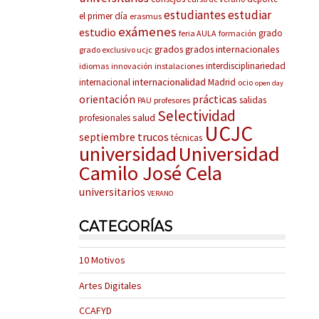
estudiantes
estudiar
el primer día
erasmus
exámenes
estudio
grado
feria AULA
formación
grados
grados internacionales
grado exclusivo ucjc
interdisciplinariedad
idiomas
innovación
instalaciones
internacionalidad
internacional
Madrid
ocio
open day
prácticas
orientación
salidas
PAU
profesores
Selectividad
salud
profesionales
UCJC
trucos
septiembre
técnicas
universidad
Universidad
Camilo José Cela
universitarios
VERANO
CATEGORÍAS
10 Motivos
Artes Digitales
CCAFYD