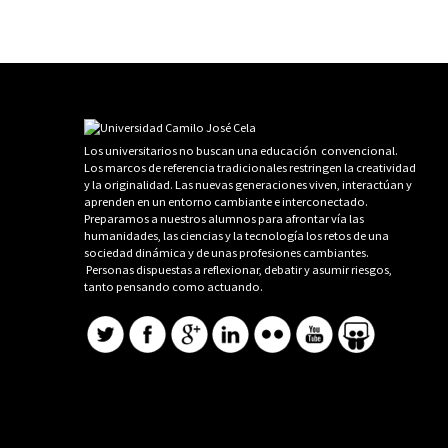
Los universitarios no buscan una educación convencional.
Los marcos de referencia tradicionales restringen la creatividad
y la originalidad. Las nuevas generaciones viven, interactúan y
aprenden en un entorno cambiante e interconectado.
Preparamos a nuestros alumnos para afrontar vía las
humanidades, las ciencias y la tecnología los retos de una
sociedad dinámica y de unas profesiones cambiantes.
Personas dispuestas a reflexionar, debatir y asumir riesgos,
tanto pensando como actuando.