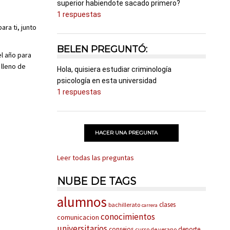
superior habiendote sacado primero?
1 respuestas
ra ti, junto
BELEN PREGUNTÓ:
l año para
 lleno de
Hola, quisiera estudiar criminología
psicología en esta universidad
1 respuestas
HACER UNA PREGUNTA
Leer todas las preguntas
NUBE DE TAGS
alumnos
clases
bachillerato
carrera
conocimientos
comunicacion
universitarios
consejos
deporte
curso de verano