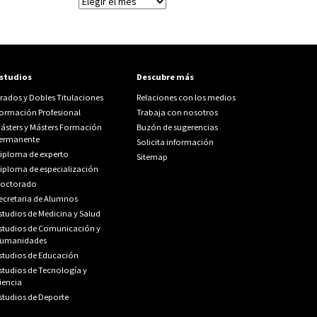
Archivos
studios
Descubre más
rados y Dobles Titulaciones
Relaciones con los medios
ormación Profesional
Trabaja con nosotros
ásters y Másters Formación
Buzón de sugerencias
ermanente
Solicita información
iploma de experto
Sitemap
iploma de especialización
octorado
ecretaria de Alumnos
studios de Medicina y Salud
studios de Comunicación y
umanidades
studios de Educación
studios de Tecnología y
iencia
studios de Deporte