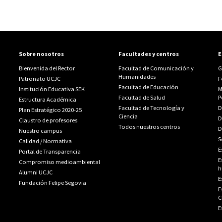
Sobre nosotros
Facultades y centros
E
Bienvenida del Rector
Facultad de Comunicación y
G
Humanidades
Patronato UCJC
F
Facultad de Educación
Institución Educativa SEK
M
Facultad de Salud
P
Estructura Académica
Facultad de Tecnología y
D
Plan Estratégico 2020-25
Ciencia
D
Claustro de profesores
Todos nuestros centros
D
Nuestro campus
S
Calidad
/
Normativa
E
Portal de Transparencia
E
Compromiso medioambiental
h
Alumni UCJC
E
Fundación Felipe Segovia
E
C
E