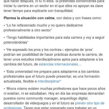
que hacer después, ni tú ni ellos. Si pretendes convencerles para
iniciar tu carrera en un sector en el que ellos no apoyan es clave
tener tiempo para explicarte con tranquilidad.
Plantea la situación con calma
, con datos y con frases como:
• “Lo he reflexionado mucho y no quiero dedicarme
profesionalmente a otro sector”
• “Tengo habilidades importantes para esta carrera y voy a seguir
potenciándolas”
• “He sopesado los pros y los contras»: ejemplos de ‘pros’
podrían ser posibilidad de hacer prácticas durante la carrera, de
tener unos estudios interdisciplinares aptos para adaptarse a los
cambios del futuro, de
estancias internacionales
…
• “Esta universidad me prepara para adaptarme a los cambios
profesionales que el futuro puede presentar, es una formación
actualizada, flexible e
interdisciplinar
”
• “Ahora mismo existen muchas profesiones que hace pocos años
ni existían, ni se estudiaban. Hoy en día las empresas demandan
puestos como
community manager
, arqueólogo digital,
desarrollador de videojuegos y en el futuro se
prevén otro tipo de
profesiones
. Tengo que estar preparado para trabajar en un