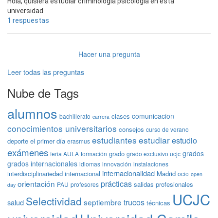
Hola, quisiera estudiar criminología psicología en esta
universidad
1 respuestas
Hacer una pregunta
Leer todas las preguntas
Nube de Tags
alumnos
comunicacion
clases
bachillerato
carrera
conocimientos universitarios
consejos
curso de verano
estudiantes
estudiar
estudio
deporte
el primer día
erasmus
exámenes
grados
grado
feria AULA
formación
grado exclusivo ucjc
grados internacionales
idiomas
innovación
instalaciones
internacionalidad
interdisciplinariedad
internacional
Madrid
ocio
open
prácticas
orientación
salidas profesionales
PAU
profesores
day
UCJC
Selectividad
trucos
septiembre
salud
técnicas