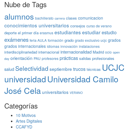
Nube de Tags
alumnos
comunicacion
clases
bachillerato
carrera
conocimientos universitarios
consejos
curso de verano
estudiantes
estudiar
estudio
deporte
el primer día
erasmus
exámenes
grados
grado
feria AULA
formación
grado exclusivo ucjc
grados internacionales
idiomas
innovación
instalaciones
internacionalidad
interdisciplinariedad
internacional
Madrid
ocio
open
prácticas
orientación
salidas profesionales
PAU
profesores
day
UCJC
Selectividad
trucos
septiembre
salud
técnicas
universidad
Universidad Camilo
José Cela
universitarios
VERANO
Categorías
10 Motivos
Artes Digitales
CCAFYD