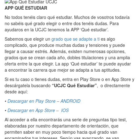
APP QUÉ ESTUDIAR
No todos tenéis claro qué estudiar. Muchos de vosotros todavía
no sabéis qué grado elegir o entre dos tenéis dudas. Para
ayudaros en la UCJC tenemos la APP ‘Qué estudiar’.
Sabemos que elegir un
grado que se adapte a ti
es algo
complicado, que produce muchas dudas y tensiones y puede
llegar a causar estrés. Además, existen numerosas opciones,
grados que se crean cada año, dobles titulaciones y una amplia
oferta entre la que elegir. La app ‘Qué estudiar’ te puede ayudar
a encontrar la carrera que mejor se adapta a tus aptitudes.
Si es tu caso o tienes dudas, entra en Play Store o en App Store y
descárgatela buscando
“UCJC Qué Estudiar”
, o directamente
desde aquí:
•
Descargar en Play Store – ANDROID
•
Descargar en App Store – IOS
Al acceder a ella encontrarás una serie de preguntas tipo test,
elaboradas por nuestro departamento de orientación, que
permiten saber en muy poco tiempo hacia qué grado van
encaminados tus intereses. Según vas avanzando, se van