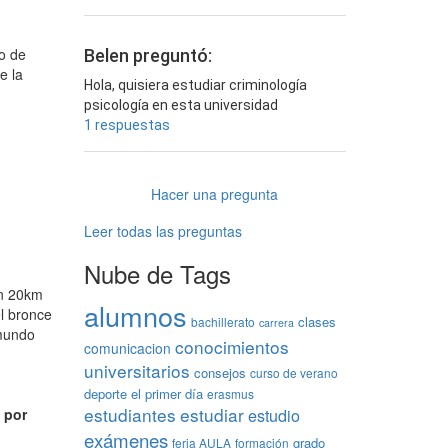
o de
Belen preguntó:
e la
Hola, quisiera estudiar criminología
psicología en esta universidad
1 respuestas
Hacer una pregunta
Leer todas las preguntas
Nube de Tags
en 20km
alumnos
el bronce
clases
bachillerato
carrera
 mundo
conocimientos
comunicacion
universitarios
consejos
curso de verano
deporte
el primer día
erasmus
estudiantes
estudiar
estudio
 por
exámenes
grado
feria AULA
formación