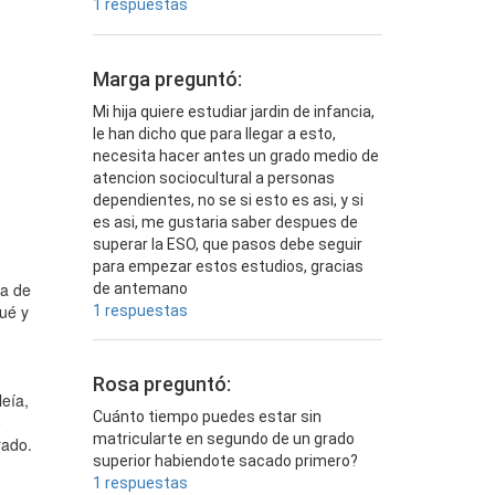
1 respuestas
Marga preguntó:
Mi hija quiere estudiar jardin de infancia,
le han dicho que para llegar a esto,
necesita hacer antes un grado medio de
atencion sociocultural a personas
dependientes, no se si esto es asi, y si
es asi, me gustaria saber despues de
superar la ESO, que pasos debe seguir
para empezar estos estudios, gracias
ta de
de antemano
ué y
1 respuestas
Rosa preguntó:
leía,
Cuánto tiempo puedes estar sin
o
matricularte en segundo de un grado
rado.
superior habiendote sacado primero?
1 respuestas