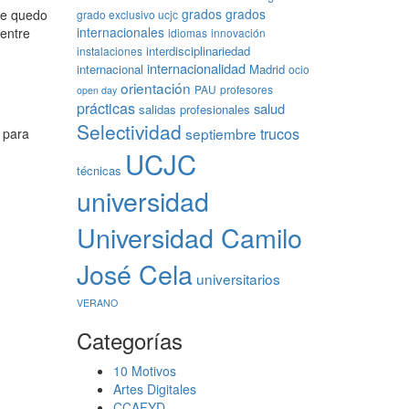
grados
grados
me quedo
grado exclusivo ucjc
internacionales
 entre
idiomas
innovación
interdisciplinariedad
instalaciones
internacionalidad
internacional
Madrid
ocio
orientación
PAU
profesores
open day
prácticas
salud
salidas profesionales
Selectividad
trucos
septiembre
 para
UCJC
técnicas
universidad
Universidad Camilo
José Cela
universitarios
VERANO
Categorías
10 Motivos
Artes Digitales
CCAFYD