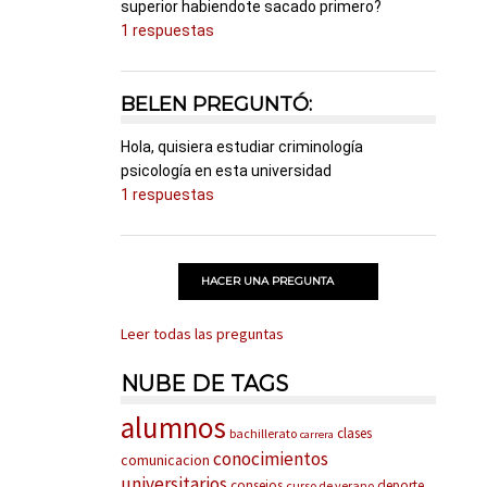
superior habiendote sacado primero?
1 respuestas
BELEN PREGUNTÓ:
Hola, quisiera estudiar criminología
psicología en esta universidad
1 respuestas
HACER UNA PREGUNTA
Leer todas las preguntas
NUBE DE TAGS
alumnos
clases
bachillerato
carrera
conocimientos
comunicacion
universitarios
consejos
deporte
curso de verano