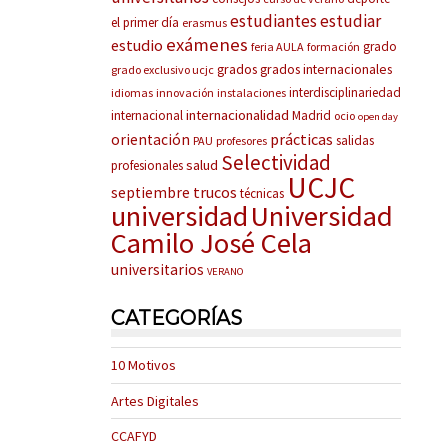
estudiantes
estudiar
el primer día
erasmus
exámenes
estudio
grado
feria AULA
formación
grados
grados internacionales
grado exclusivo ucjc
interdisciplinariedad
idiomas
innovación
instalaciones
internacionalidad
internacional
Madrid
ocio
open day
prácticas
orientación
salidas
PAU
profesores
Selectividad
salud
profesionales
UCJC
trucos
septiembre
técnicas
universidad
Universidad
Camilo José Cela
universitarios
VERANO
CATEGORÍAS
10 Motivos
Artes Digitales
CCAFYD