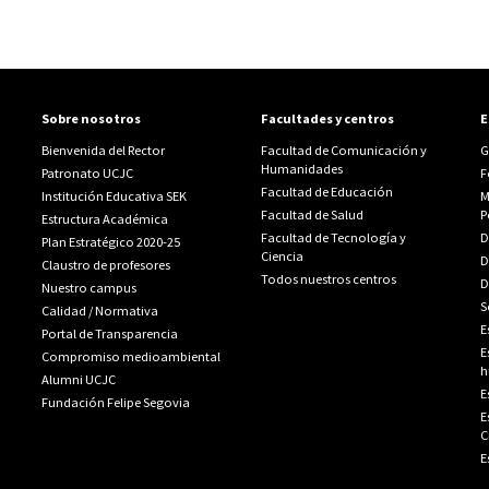
Sobre nosotros
Facultades y centros
E
Bienvenida del Rector
Facultad de Comunicación y
G
Humanidades
Patronato UCJC
F
Facultad de Educación
Institución Educativa SEK
M
Facultad de Salud
P
Estructura Académica
Facultad de Tecnología y
D
Plan Estratégico 2020-25
Ciencia
D
Claustro de profesores
Todos nuestros centros
D
Nuestro campus
S
Calidad
/
Normativa
E
Portal de Transparencia
E
Compromiso medioambiental
h
Alumni UCJC
E
Fundación Felipe Segovia
E
C
E