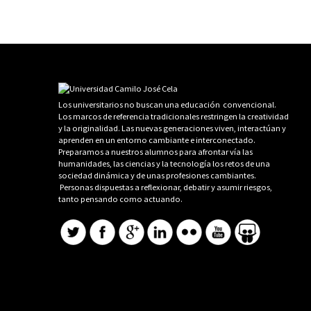
Los universitarios no buscan una educación convencional.
Los marcos de referencia tradicionales restringen la creatividad
y la originalidad. Las nuevas generaciones viven, interactúan y
aprenden en un entorno cambiante e interconectado.
Preparamos a nuestros alumnos para afrontar vía las
humanidades, las ciencias y la tecnología los retos de una
sociedad dinámica y de unas profesiones cambiantes.
Personas dispuestas a reflexionar, debatir y asumir riesgos,
tanto pensando como actuando.