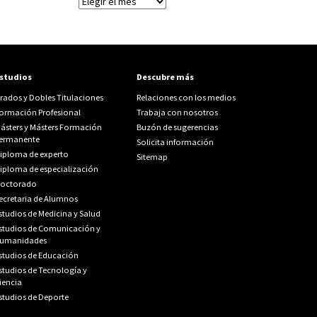
Archivos
studios
Descubre más
rados y Dobles Titulaciones
Relaciones con los medios
ormación Profesional
Trabaja con nosotros
ásters y Másters Formación
Buzón de sugerencias
ermanente
Solicita información
iploma de experto
Sitemap
iploma de especialización
octorado
ecretaria de Alumnos
studios de Medicina y Salud
studios de Comunicación y
umanidades
studios de Educación
studios de Tecnología y
iencia
studios de Deporte