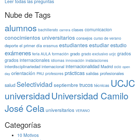
Leer todas las preguntas
Nube de Tags
alumnos
comunicacion
clases
bachillerato
carrera
conocimientos universitarios
consejos
curso de verano
estudiantes
estudiar
estudio
deporte
el primer día
erasmus
exámenes
grados
grado
feria AULA
formación
grado exclusivo ucjc
grados internacionales
idiomas
innovación
instalaciones
internacionalidad
interdisciplinariedad
internacional
Madrid
ocio
open
prácticas
orientación
salidas profesionales
PAU
profesores
day
UCJC
Selectividad
trucos
septiembre
salud
técnicas
universidad
Universidad Camilo
José Cela
universitarios
VERANO
Categorías
10 Motivos