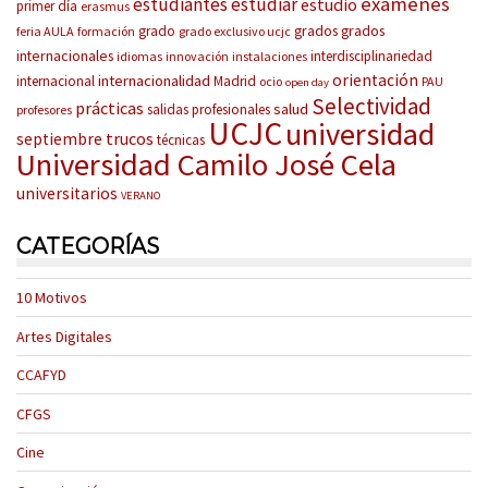
exámenes
estudiantes
estudiar
estudio
primer día
erasmus
grados
grados
grado
feria AULA
formación
grado exclusivo ucjc
internacionales
interdisciplinariedad
idiomas
innovación
instalaciones
orientación
internacionalidad
internacional
Madrid
ocio
PAU
open day
Selectividad
prácticas
salud
salidas profesionales
profesores
UCJC
universidad
trucos
septiembre
técnicas
Universidad Camilo José Cela
universitarios
VERANO
CATEGORÍAS
10 Motivos
Artes Digitales
CCAFYD
CFGS
Cine