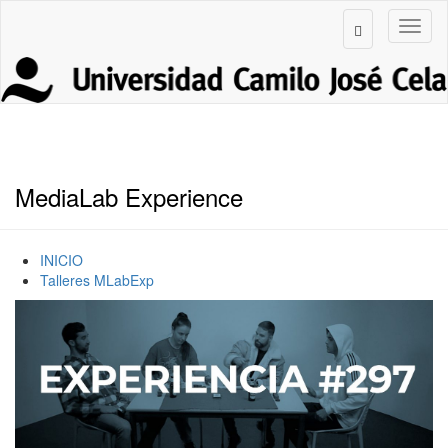
MediaLab Experience
INICIO
Talleres MLabExp