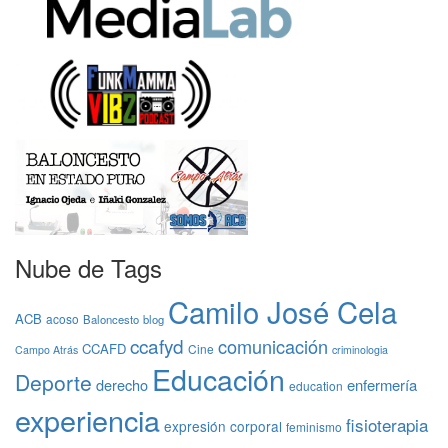
Nube de Tags
Camilo José Cela
ACB
acoso
Baloncesto
blog
ccafyd
comunicación
CCAFD
Cine
Campo Atrás
criminologia
Educación
Deporte
derecho
enfermería
education
experiencia
fisioterapia
expresión corporal
feminismo