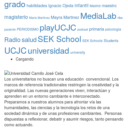
grado
infantil
maestro
habilidades
Ignacio Ojeda
Madrid
MediaLab
magisterio
Mayra Martinez
nba
Mario Martínez
playUCJC
primaria
PERIODISMO
psicologia
paciente
podcast
SEK School
Radio
salud
Students
SEK Schools
UCJC
universidad
university
Cargando
Los universitarios no buscan una educación convencional. Los
marcos de referencia tradicionales restringen la creatividad y la
originalidad. Las nuevas generaciones viven, interactúan y
aprenden en un entorno cambiante e interconectado.
Preparamos a nuestros alumnos para afrontar vía las
humanidades, las ciencias y la tecnología los retos de una
sociedad dinámica y de unas profesiones cambiantes. Personas
dispuestas a reflexionar, debatir y asumir riesgos, tanto pensando
como actuando.