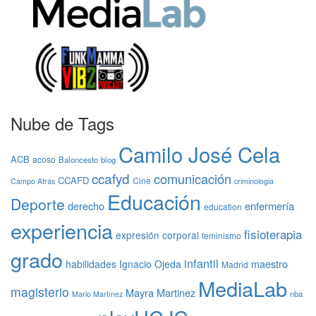
Nube de Tags
Camilo José Cela
ACB
acoso
Baloncesto
blog
ccafyd
comunicación
CCAFD
Cine
Campo Atrás
criminologia
Educación
Deporte
derecho
enfermería
education
experiencia
fisioterapia
expresión corporal
feminismo
grado
infantil
maestro
habilidades
Ignacio Ojeda
Madrid
MediaLab
magisterio
Mayra Martinez
nba
Mario Martínez