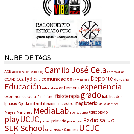
NUBE DE TAGS
Camilo José Cela
ACB
acoso
Baloncesto
blog
Campo Atrás
Deporte
ccafyd
comunicación
derecho
CCAFD
Cine
criminologia
Educación
experiencia
enfermería
education
grado
fisioterapia
habilidades
expresión corporal
feminismo
magisterio
infantil
Ignacio Ojeda
maestro
Madrid
Mario Martínez
MediaLab
Mayra Martinez
PERIODISMO
nba
paciente
playUCJC
salud
Radio
primaria
psicologia
podcast
UCJC
SEK School
Students
SEK Schools