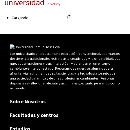
universidad
university
Cargando
Los universitarios no buscan una educación convencional. Los marcos
de referencia tradicionales restringen la creatividad y la originalidad. Las
nuevas generaciones viven, interactúan y aprenden en un entorno
cambiante e interconectado. Preparamos a nuestros alumnos para
afrontar vía las humanidades, las ciencias y la tecnología los retos de
una sociedad dinámica y de unas profesiones cambiantes. Personas
dispuestas a reflexionar, debatir y asumir riesgos, tanto pensando como
actuando.
Sobre Nosotros
Facultades y centros
Estudios