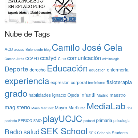
Nube de Tags
Camilo José Cela
ACB
acoso
Baloncesto
blog
ccafyd
comunicación
CCAFD
Cine
Campo Atrás
criminologia
Educación
Deporte
derecho
enfermería
education
experiencia
fisioterapia
expresión corporal
feminismo
grado
infantil
maestro
habilidades
Ignacio Ojeda
Madrid
MediaLab
magisterio
Mayra Martinez
nba
Mario Martínez
playUCJC
primaria
PERIODISMO
psicologia
paciente
podcast
SEK School
Radio
salud
Students
SEK Schools