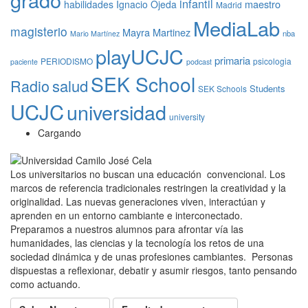
infantil
maestro
habilidades
Ignacio Ojeda
Madrid
MediaLab
magisterio
Mayra Martinez
nba
Mario Martínez
playUCJC
primaria
PERIODISMO
psicologia
paciente
podcast
SEK School
Radio
salud
Students
SEK Schools
UCJC
universidad
university
Cargando
Los universitarios no buscan una educación convencional. Los
marcos de referencia tradicionales restringen la creatividad y la
originalidad. Las nuevas generaciones viven, interactúan y
aprenden en un entorno cambiante e interconectado.
Preparamos a nuestros alumnos para afrontar vía las
humanidades, las ciencias y la tecnología los retos de una
sociedad dinámica y de unas profesiones cambiantes. Personas
dispuestas a reflexionar, debatir y asumir riesgos, tanto pensando
como actuando.