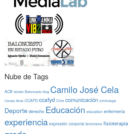
Nube de Tags
Camilo José Cela
ACB
acoso
Baloncesto
blog
ccafyd
comunicación
CCAFD
Cine
Campo Atrás
criminologia
Educación
Deporte
derecho
enfermería
education
experiencia
fisioterapia
expresión corporal
feminismo
grado