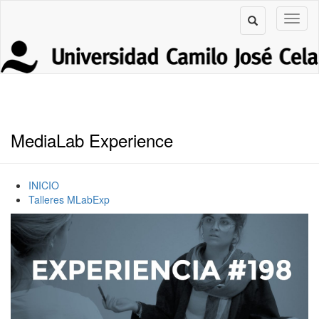
MediaLab Experience
INICIO
Talleres MLabExp