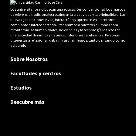
Los universitarios no buscan una educación convencional. Los marcos
de referencia tradicionales restringen la creatividad y la originalidad. Las
nuevas generaciones viven, interactúan y aprenden en un entorno
cambiante e interconectado. Preparamos a nuestros alumnos para
afrontar vía las humanidades, las ciencias y la tecnología los retos de
una sociedad dinámica y de unas profesiones cambiantes. Personas
dispuestas a reflexionar, debatir y asumir riesgos, tanto pensando como
actuando.
Sobre Nosotros
Facultades y centros
Estudios
Descubre más