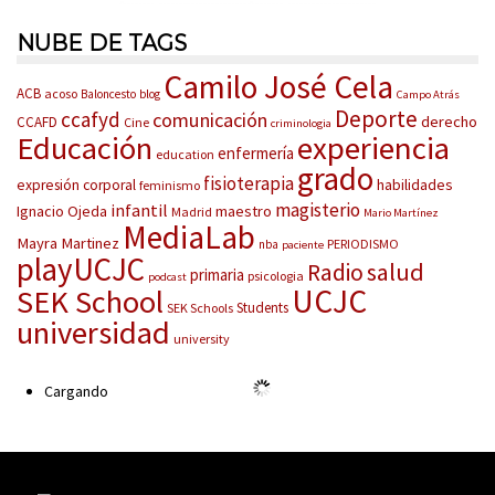
NUBE DE TAGS
Camilo José Cela
ACB
acoso
Baloncesto
blog
Campo Atrás
Deporte
ccafyd
comunicación
derecho
CCAFD
Cine
criminologia
Educación
experiencia
enfermería
education
grado
fisioterapia
habilidades
expresión corporal
feminismo
magisterio
infantil
Ignacio Ojeda
maestro
Madrid
Mario Martínez
MediaLab
Mayra Martinez
PERIODISMO
nba
paciente
playUCJC
salud
Radio
primaria
psicologia
podcast
UCJC
SEK School
Students
SEK Schools
universidad
university
Cargando