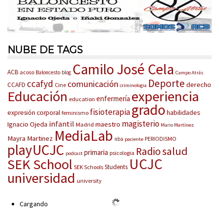
NUBE DE TAGS
Camilo José Cela
ACB
acoso
Baloncesto
blog
Campo Atrás
Deporte
ccafyd
comunicación
derecho
CCAFD
Cine
criminologia
Educación
experiencia
enfermería
education
grado
fisioterapia
habilidades
expresión corporal
feminismo
magisterio
infantil
Ignacio Ojeda
maestro
Madrid
Mario Martínez
MediaLab
Mayra Martinez
PERIODISMO
nba
paciente
playUCJC
salud
Radio
primaria
psicologia
podcast
UCJC
SEK School
Students
SEK Schools
universidad
university
Cargando