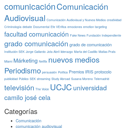
comunicación
Comunicación
Audiovisual
Comunicación Audiovisual y Nuevos Medios
creatividad
Criminología
debate
Documental
Efe VErifica
emociones
emotion targeting
facultad comunicación
Fake News
Fundación Independiente
grado comunicación
grado de comunicación
Institución SEK
Jorge Gallardo
Jota Abril
liderazgo
Marta del Castillo
Matias Prats
nuevos medios
Márketing
Miami
Netflix
Periodismo
Premios IRIS
protocolo
persuasión
Política
publicidad
Público
SEK
streaming
Study Abroad
Susana Moreno
Telemadrid
UCJC
televisión
universidad
The Voice
camilo josé cela
Categorías
Comunicación
comunicación audiovisual