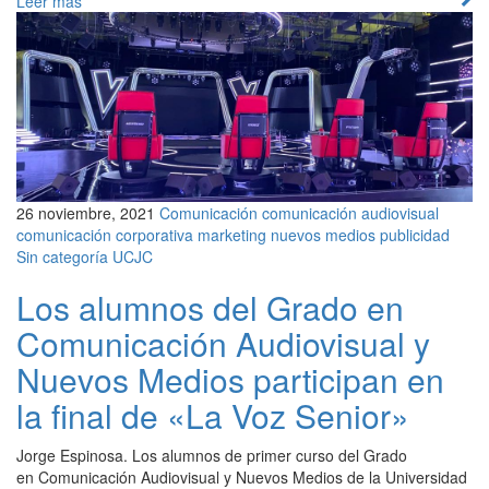
Leer más
26 noviembre, 2021
Comunicación
comunicación audiovisual
comunicación corporativa
marketing
nuevos medios
publicidad
Sin categoría
UCJC
Los alumnos del Grado en
Comunicación Audiovisual y
Nuevos Medios participan en
la final de «La Voz Senior»
Jorge Espinosa. Los alumnos de primer curso del Grado
en Comunicación Audiovisual y Nuevos Medios de la Universidad