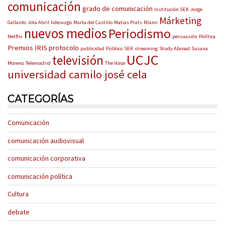
comunicación
grado de comunicación
Institución SEK
Jorge
Márketing
Gallardo
Jota Abril
liderazgo
Marta del Castillo
Matias Prats
Miami
nuevos medios
Periodismo
Netflix
persuasión
Política
Premios IRIS
protocolo
publicidad
Público
SEK
streaming
Study Abroad
Susana
UCJC
televisión
Moreno
Telemadrid
The Voice
universidad camilo josé cela
CATEGORÍAS
Comunicación
comunicación audiovisual
comunicación corporativa
comunicación política
Cultura
debate