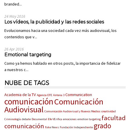
branded...
24 May 2016
Los vídeos, la publicidad y las redes sociales
Evolucionamos hacia una sociedad cada vez más audiovisual, los
contenidos que v...
26 Apr 2016
Emotional targeting
Como ya hemos hablado en otros posts, la importancia de fidelizar
a nuestros c...
NUBE DE TAGS
Academia de la TV
Communication
Agencia EFE
Antena 3
comunicación
Comunicación
Audiovisual
Comunicación Audiovisual y Nuevos Medios
creatividad
facultad
Criminología
debate
Documental
Efe VErifica
emociones
emotion targeting
grado
comunicación
Fake News
Fundación Independiente