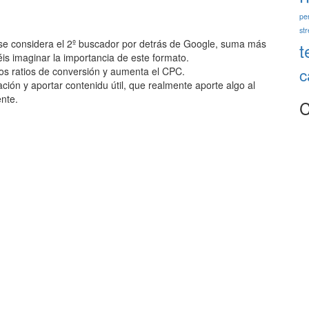
pe
st
e se considera el 2º buscador por detrás de Google, suma más
t
s imaginar la importancia de este formato.
c
los ratios de conversión y aumenta el CPC.
ción y aportar contenidu útil, que realmente aporte algo al
ente.
C