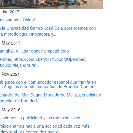
1 Jan 2017
os vamos a China!
 la Universidad Camilo José Cela aprendemos con
a metodología innovadora y...
5 May 2017
anghái, el lugar donde empezó todo
embed]https://youtu.be/ySlsYJobnMU[/embed]
tículo: Alejandra Ar...
7 Nov 2021
blamos con el comunicador español que triunfa en
os Ángeles creando campañas de Branded Content
ejandra del Mar Duque Mora Jorge Meliá, periodista y
oductor de branded...
4 May 2016
s vídeos, la publicidad y las redes sociales
olucionamos hacia una sociedad cada vez más
diovisual, los contenidos que v...