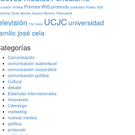
Premios IRIS
protocolo
rsuasión
Política
publicidad
Público
SEK
reaming
Study Abroad
Susana Moreno
Telemadrid
UCJC
elevisión
universidad
The Voice
amilo josé cela
ategorías
Comunicación
comunicación audiovisual
comunicación corporativa
comunicación política
Cultura
debate
Estancias Internacionales
Innovación
Liderazgo
marketing
nuevos medios
política
protocolo