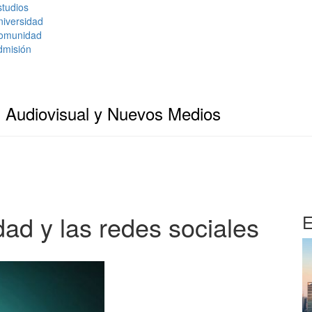
tudios
niversidad
omunidad
dmisión
 Audiovisual y Nuevos Medios
dad y las redes sociales
E