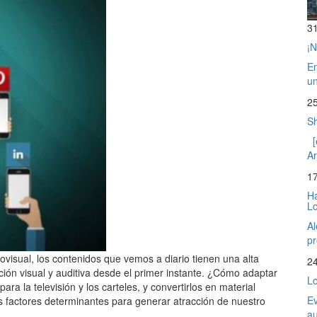
3
¡N
En
un
2
Sh
[
Ar
1
Ha
L
Al
pr
isual, los contenidos que vemos a diario tienen una alta
2
ión visual y auditiva desde el primer instante. ¿Cómo adaptar
Lo
a la televisión y los carteles, y convertirlos en material
Ev
factores determinantes para generar atracción de nuestro
au