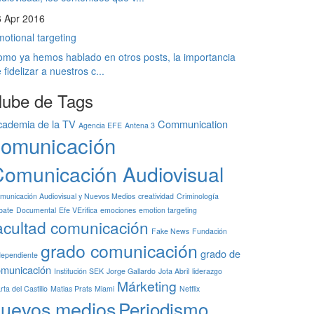
6 Apr 2016
otional targeting
mo ya hemos hablado en otros posts, la importancia
 fidelizar a nuestros c...
ube de Tags
cademia de la TV
Communication
Agencia EFE
Antena 3
comunicación
omunicación Audiovisual
municación Audiovisual y Nuevos Medios
creatividad
Criminología
bate
Documental
Efe VErifica
emociones
emotion targeting
acultad comunicación
Fake News
Fundación
grado comunicación
grado de
dependiente
omunicación
Institución SEK
Jorge Gallardo
Jota Abril
liderazgo
Márketing
ta del Castillo
Matias Prats
Miami
Netflix
uevos medios
Periodismo