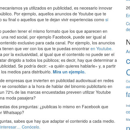
2
mecanismos ya utilizados en publicidad, es necesario innovar
público. Por ejemplo, aquellos anuncios de Youtube que te
Em
ndo su final o aquellos que te dejan vivir experiencias como
si
Co
de
no pueden tener el mismo formato que los que aparecen en
ra una red social, por ejemplo Facebook, puede ser igual al
N
ontenido exclusivo para cada canal. Por ejemplo, los anuncios
da tienen que ver con los que te puedas encontrar
en Youtube.
A
a por la exclusividad, al igual que el contenido no puede ser el
r dirigido a todos los públicos; es decir, hay que determinar a
icidad. Se podría decir: «a quién quieres hablarle» y, a partir
C
 los medios para distribuirlo.
Mira un ejemplo.
de empresas que invierten en publicidad audiovisual en redes
Co
se consolidan a la hora de hablar del binomio publicitario en
de
 un 72% de las marcas encuestadas preveen utilizar Youtube
f
una moda pasajera?
In
 estas dos preguntas: ¿publicas lo mismo en Facebook que
c
por Whatsapp?
Mar
eguntas, sabes que hay que adaptar el contenido a cada medio.
n
 interesar… Conócelo.