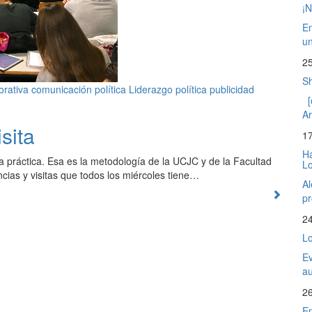
¡N
En
un
2
Sh
orativa
comunicación política
Liderazgo
política
publicidad
[
Ar
sita
1
Ha
a práctica. Esa es la metodología de la UCJC y de la Facultad
L
cias y visitas que todos los miércoles tiene…
Al
pr
2
Lo
Ev
au
2
Em