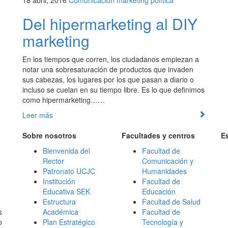
18 abril, 2016
Comunicación
marketing
política
Del hipermarketing al DIY
marketing
En los tiempos que corren, los ciudadanos empiezan a
notar una sobresaturación de productos que invaden
sus cabezas, los lugares por los que pasan a diario o
incluso se cuelan en su tiempo libre. Es lo que definimos
como hipermarketing……
Leer más
Sobre nosotros
Facultades y centros
E
Bienvenida del
Facultad de
Rector
Comunicación y
Patronato UCJC
Humanidades
Institución
Facultad de
Educativa SEK
Educación
Estructura
Facultad de Salud
s
Académica
Facultad de
o
Plan Estratégico
Tecnología y