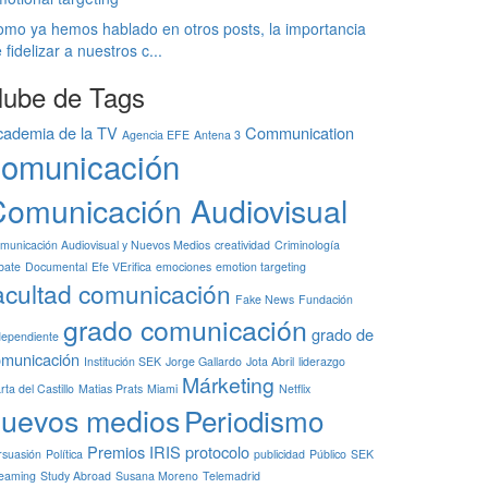
mo ya hemos hablado en otros posts, la importancia
 fidelizar a nuestros c...
ube de Tags
cademia de la TV
Communication
Agencia EFE
Antena 3
comunicación
omunicación Audiovisual
municación Audiovisual y Nuevos Medios
creatividad
Criminología
bate
Documental
Efe VErifica
emociones
emotion targeting
acultad comunicación
Fake News
Fundación
grado comunicación
grado de
dependiente
omunicación
Institución SEK
Jorge Gallardo
Jota Abril
liderazgo
Márketing
ta del Castillo
Matias Prats
Miami
Netflix
uevos medios
Periodismo
Premios IRIS
protocolo
rsuasión
Política
publicidad
Público
SEK
reaming
Study Abroad
Susana Moreno
Telemadrid