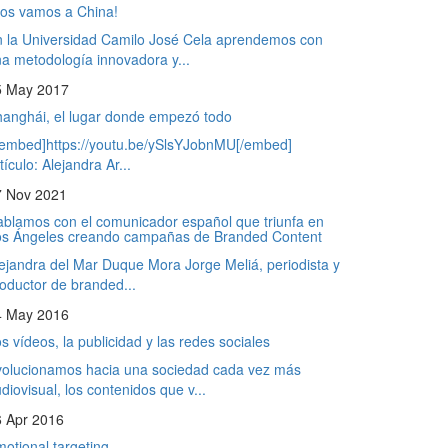
os vamos a China!
 la Universidad Camilo José Cela aprendemos con
a metodología innovadora y...
5 May 2017
anghái, el lugar donde empezó todo
embed]https://youtu.be/ySlsYJobnMU[/embed]
tículo: Alejandra Ar...
7 Nov 2021
blamos con el comunicador español que triunfa en
os Ángeles creando campañas de Branded Content
ejandra del Mar Duque Mora Jorge Meliá, periodista y
oductor de branded...
4 May 2016
s vídeos, la publicidad y las redes sociales
olucionamos hacia una sociedad cada vez más
diovisual, los contenidos que v...
6 Apr 2016
otional targeting