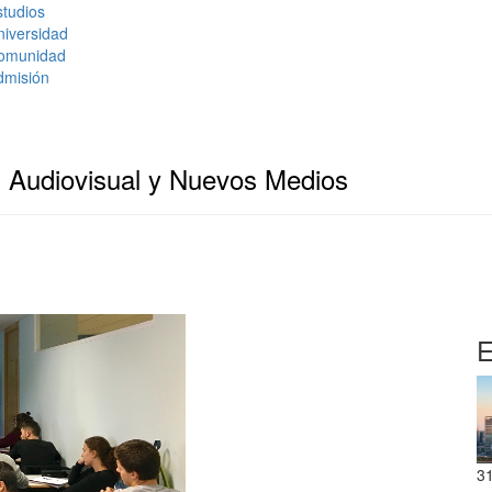
tudios
niversidad
omunidad
dmisión
 Audiovisual y Nuevos Medios
E
3