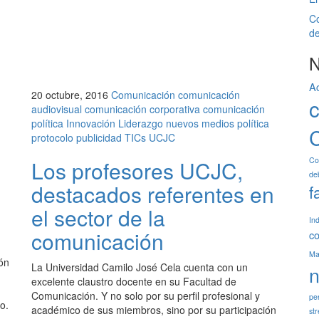
Co
de
N
A
20 octubre, 2016
Comunicación
comunicación
audiovisual
comunicación corporativa
comunicación
política
Innovación
Liderazgo
nuevos medios
política
C
protocolo
publicidad
TICs
UCJC
Co
Los profesores UCJC,
de
destacados referentes en
f
el sector de la
In
comunicación
c
Mar
ón
La Universidad Camilo José Cela cuenta con un
n
excelente claustro docente en su Facultad de
Comunicación. Y no solo por su perfil profesional y
pe
o.
académico de sus miembros, sino por su participación
st