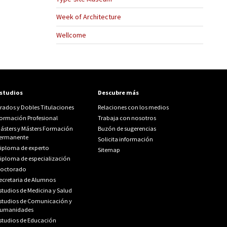
Week of Architecture
Wellcome
studios
Descubre más
rados y Dobles Titulaciones
Relaciones con los medios
ormación Profesional
Trabaja con nosotros
ásters y Másters Formación
Buzón de sugerencias
ermanente
Solicita información
iploma de experto
Sitemap
iploma de especialización
octorado
ecretaria de Alumnos
studios de Medicina y Salud
studios de Comunicación y
umanidades
studios de Educación