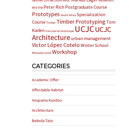
Lectures
Luis de Castro
MADC
Masterclass
Peter Rich
Postgraduate Course
MEEYAB
Prototypes
Specialization
South Africa
Timber Prototyping
Course
Tom
Timber
UCJC
UCJC
Kaden
transversal landscape
Architecture
urban management
Victor López Cotelo
Winter School
Workshop
Witwatersrand
CATEGORIES
Academic Offer
Affordable Habitat
Anupama Kundoo
Architecture
Belinda Tato