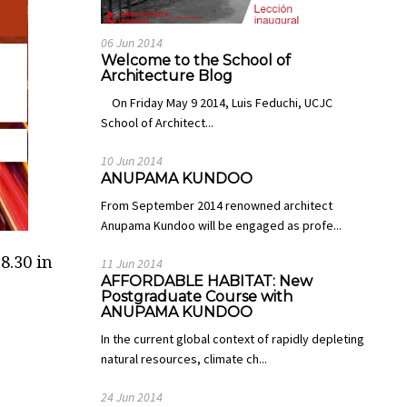
06 Jun 2014
Welcome to the School of
Architecture Blog
On Friday May 9 2014, Luis Feduchi, UCJC
School of Architect...
10 Jun 2014
ANUPAMA KUNDOO
From September 2014 renowned architect
Anupama Kundoo will be engaged as profe...
8.30 in
11 Jun 2014
AFFORDABLE HABITAT: New
Postgraduate Course with
ANUPAMA KUNDOO
In the current global context of rapidly depleting
natural resources, climate ch...
24 Jun 2014