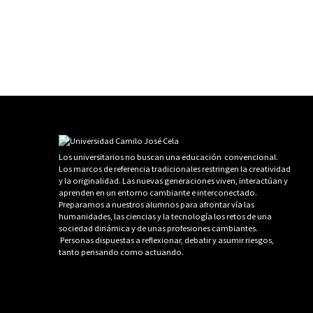
Los universitarios no buscan una educación convencional.
Los marcos de referencia tradicionales restringen la creatividad
y la originalidad. Las nuevas generaciones viven, interactúan y
aprenden en un entorno cambiante e interconectado.
Preparamos a nuestros alumnos para afrontar vía las
humanidades, las ciencias y la tecnología los retos de una
sociedad dinámica y de unas profesiones cambiantes.
Personas dispuestas a reflexionar, debatir y asumir riesgos,
tanto pensando como actuando.