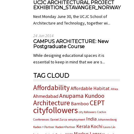
UCJC ARCHITECTURAL PROJECT
EXHIBITION_STAVANGER_NORWAY
Next Monday June 30, the UCJC School of
Architecture and Technology, together wi...
24 Jun 2014
CAMPUS ARCHITECTURE: New
Postgraduate Course
While designing educational spaces it is
essential to keep in mind that we are s...
TAG CLOUD
Affordability
Affordable Habitat
Africa
Anupama Kundoo
Ahmedabad
Architecture
CEPT
Bamboo
cityfollowers
city followers
Cochin
India
Conferences
Daniel Zarza
employment
Johannesburg
Kerala
Kochi
Kaden + Partner
Kaden+Partner
Laura Lío
Markus Lager