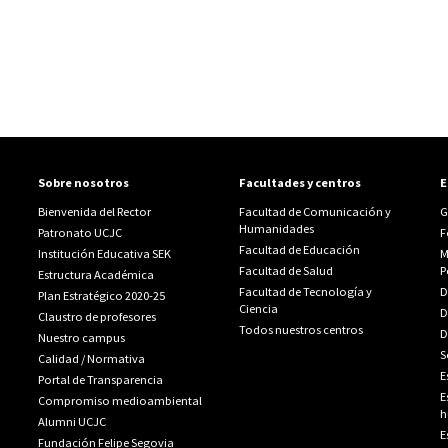
Sobre nosotros
Facultades y centros
E
Bienvenida del Rector
Facultad de Comunicación y
G
Humanidades
Patronato UCJC
F
Facultad de Educación
Institución Educativa SEK
M
Facultad de Salud
P
Estructura Académica
Facultad de Tecnología y
D
Plan Estratégico 2020-25
Ciencia
D
Claustro de profesores
Todos nuestros centros
D
Nuestro campus
S
Calidad
/
Normativa
E
Portal de Transparencia
E
Compromiso medioambiental
h
Alumni UCJC
E
Fundación Felipe Segovia