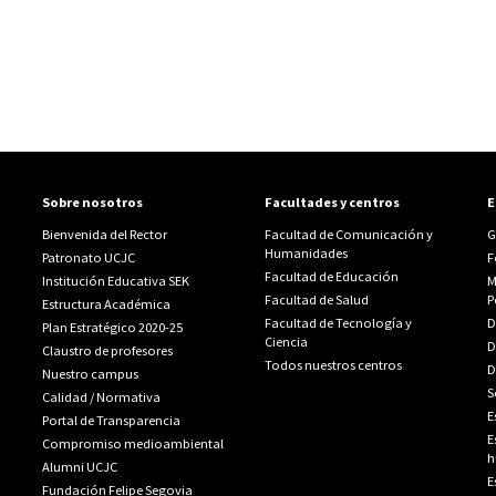
Sobre nosotros
Facultades y centros
E
Bienvenida del Rector
Facultad de Comunicación y
G
Humanidades
Patronato UCJC
F
Facultad de Educación
Institución Educativa SEK
M
Facultad de Salud
P
Estructura Académica
Facultad de Tecnología y
D
Plan Estratégico 2020-25
Ciencia
D
Claustro de profesores
Todos nuestros centros
D
Nuestro campus
S
Calidad
/
Normativa
E
Portal de Transparencia
E
Compromiso medioambiental
h
Alumni UCJC
E
Fundación Felipe Segovia