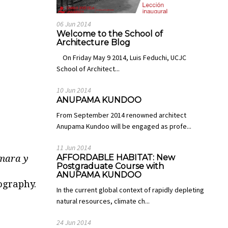
06 Jun 2014
Welcome to the School of
Architecture Blog
On Friday May 9 2014, Luis Feduchi, UCJC
School of Architect...
10 Jun 2014
ANUPAMA KUNDOO
From September 2014 renowned architect
Anupama Kundoo will be engaged as profe...
11 Jun 2014
AFFORDABLE HABITAT: New
mara y
Postgraduate Course with
ANUPAMA KUNDOO
ography.
In the current global context of rapidly depleting
natural resources, climate ch...
24 Jun 2014