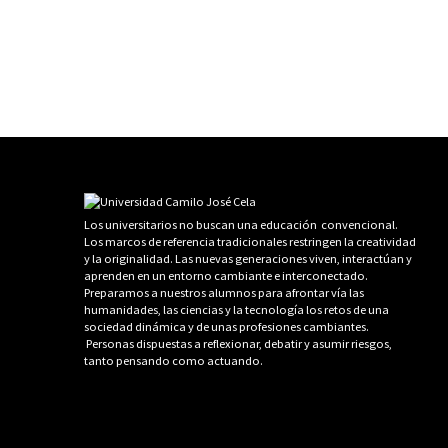
Los universitarios no buscan una educación convencional.
Los marcos de referencia tradicionales restringen la creatividad
y la originalidad. Las nuevas generaciones viven, interactúan y
aprenden en un entorno cambiante e interconectado.
Preparamos a nuestros alumnos para afrontar vía las
humanidades, las ciencias y la tecnología los retos de una
sociedad dinámica y de unas profesiones cambiantes.
Personas dispuestas a reflexionar, debatir y asumir riesgos,
tanto pensando como actuando.