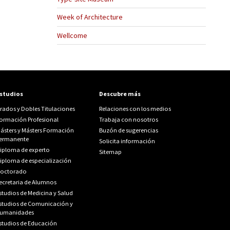
Week of Architecture
Wellcome
studios
Descubre más
rados y Dobles Titulaciones
Relaciones con los medios
ormación Profesional
Trabaja con nosotros
ásters y Másters Formación
Buzón de sugerencias
ermanente
Solicita información
iploma de experto
Sitemap
iploma de especialización
octorado
ecretaria de Alumnos
studios de Medicina y Salud
studios de Comunicación y
umanidades
studios de Educación