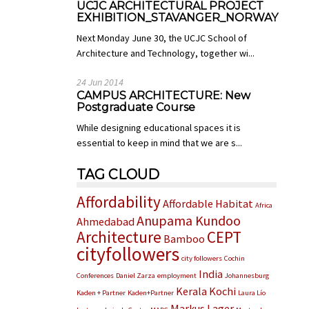
UCJC ARCHITECTURAL PROJECT
EXHIBITION_STAVANGER_NORWAY
Next Monday June 30, the UCJC School of
Architecture and Technology, together wi...
24 Jun 2014
CAMPUS ARCHITECTURE: New
Postgraduate Course
While designing educational spaces it is
essential to keep in mind that we are s...
TAG CLOUD
Affordability
Affordable Habitat
Africa
Anupama Kundoo
Ahmedabad
Architecture
CEPT
Bamboo
cityfollowers
city followers
Cochin
India
Conferences
Daniel Zarza
employment
Johannesburg
Kerala
Kochi
Kaden + Partner
Kaden+Partner
Laura Lío
Markus Lager