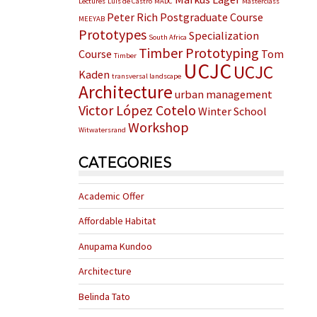
Lectures
Luis de Castro
MADC
Masterclass
Peter Rich
Postgraduate Course
MEEYAB
Prototypes
Specialization
South Africa
Timber Prototyping
Course
Tom
Timber
UCJC
UCJC
Kaden
transversal landscape
Architecture
urban management
Victor López Cotelo
Winter School
Workshop
Witwatersrand
CATEGORIES
Academic Offer
Affordable Habitat
Anupama Kundoo
Architecture
Belinda Tato