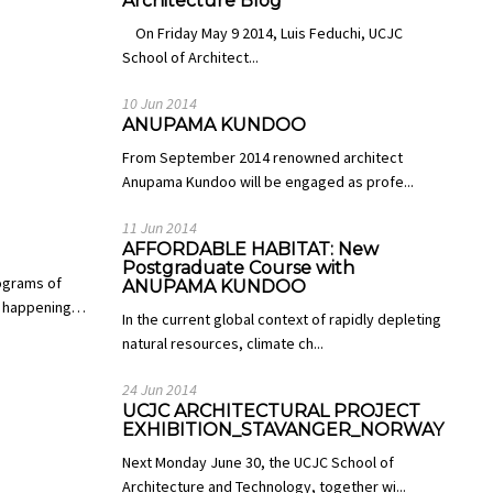
Architecture Blog
On Friday May 9 2014, Luis Feduchi, UCJC
School of Architect...
10 Jun 2014
ANUPAMA KUNDOO
From September 2014 renowned architect
Anupama Kundoo will be engaged as profe...
11 Jun 2014
AFFORDABLE HABITAT: New
Postgraduate Course with
rograms of
ANUPAMA KUNDOO
dy happening…
In the current global context of rapidly depleting
natural resources, climate ch...
24 Jun 2014
UCJC ARCHITECTURAL PROJECT
EXHIBITION_STAVANGER_NORWAY
Next Monday June 30, the UCJC School of
Architecture and Technology, together wi...