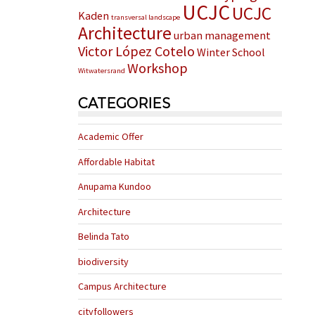
UCJC
UCJC
Kaden
transversal landscape
Architecture
urban management
Victor López Cotelo
Winter School
Workshop
Witwatersrand
CATEGORIES
Academic Offer
Affordable Habitat
Anupama Kundoo
Architecture
Belinda Tato
biodiversity
Campus Architecture
cityfollowers