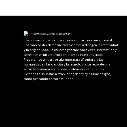
Los universitarios no buscan una educación convencional.
Los marcos de referencia tradicionales restringen la creatividad
y la originalidad. Las nuevas generaciones viven, interactúan y
aprenden en un entorno cambiante e interconectado.
Preparamos a nuestros alumnos para afrontar vía las
humanidades, las ciencias y la tecnología los retos de una
sociedad dinámica y de unas profesiones cambiantes.
Personas dispuestas a reflexionar, debatir y asumir riesgos,
tanto pensando como actuando.