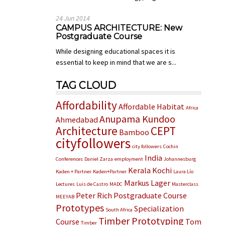
24 Jun 2014
CAMPUS ARCHITECTURE: New
Postgraduate Course
While designing educational spaces it is
essential to keep in mind that we are s...
TAG CLOUD
Affordability
Affordable Habitat
Africa
Anupama Kundoo
Ahmedabad
Architecture
CEPT
Bamboo
cityfollowers
city followers
Cochin
India
Conferences
Daniel Zarza
employment
Johannesburg
Kerala
Kochi
Kaden + Partner
Kaden+Partner
Laura Lío
Markus Lager
Lectures
Luis de Castro
MADC
Masterclass
Peter Rich
Postgraduate Course
MEEYAB
Prototypes
Specialization
South Africa
Timber Prototyping
Course
Tom
Timber