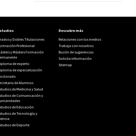
studios
Descubre más
rados y Dobles Titulaciones
Relaciones con los medios
ormación Profesional
Trabaja con nosotros
ásters y Másters Formación
Buzón de sugerencias
ermanente
Solicita información
iploma de experto
Sitemap
iploma de especialización
octorado
ecretaria de Alumnos
studios de Medicina y Salud
studios de Comunicación y
umanidades
studios de Educación
studios de Tecnología y
iencia
studios de Deporte