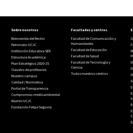
Sobre nosotros
Facultades y centros
E
Bienvenida del Rector
Facultad de Comunicación y
G
Humanidades
Patronato UCJC
F
Facultad de Educación
Institución Educativa SEK
M
Facultad de Salud
P
Estructura Académica
Facultad de Tecnología y
D
Plan Estratégico 2020-25
Ciencia
D
Claustro de profesores
Todos nuestros centros
D
Nuestro campus
S
Calidad
/
Normativa
E
Portal de Transparencia
E
Compromiso medioambiental
h
Alumni UCJC
E
Fundación Felipe Segovia
E
C
E