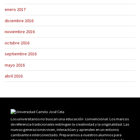
enero 2017
diciembre 2016
noviembre 2016
octubre 2016
septiembre 2016
mayo 2016
abril 2016
Los universitarios no buscan una educación convencional. Los marcos
de referencia tradicionales restringen la creatividad y la originalidad. Las
nuevas generaciones viven, interactúan y aprenden en un entorno
cambiante e interconectado. Preparamos a nuestros alumnos para