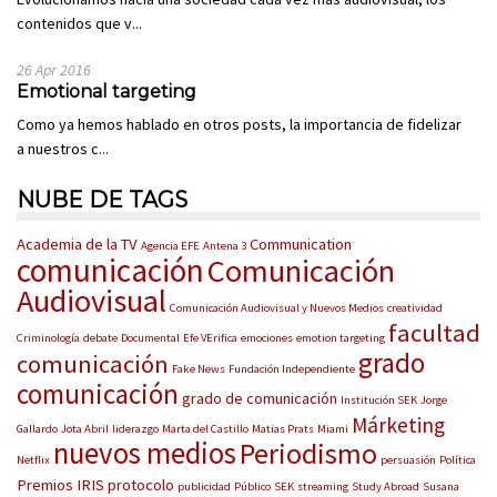
contenidos que v...
26 Apr 2016
Emotional targeting
Como ya hemos hablado en otros posts, la importancia de fidelizar
a nuestros c...
NUBE DE TAGS
Academia de la TV
Communication
Agencia EFE
Antena 3
comunicación
Comunicación
Audiovisual
Comunicación Audiovisual y Nuevos Medios
creatividad
facultad
Criminología
debate
Documental
Efe VErifica
emociones
emotion targeting
grado
comunicación
Fake News
Fundación Independiente
comunicación
grado de comunicación
Institución SEK
Jorge
Márketing
Gallardo
Jota Abril
liderazgo
Marta del Castillo
Matias Prats
Miami
nuevos medios
Periodismo
Netflix
persuasión
Política
Premios IRIS
protocolo
publicidad
Público
SEK
streaming
Study Abroad
Susana