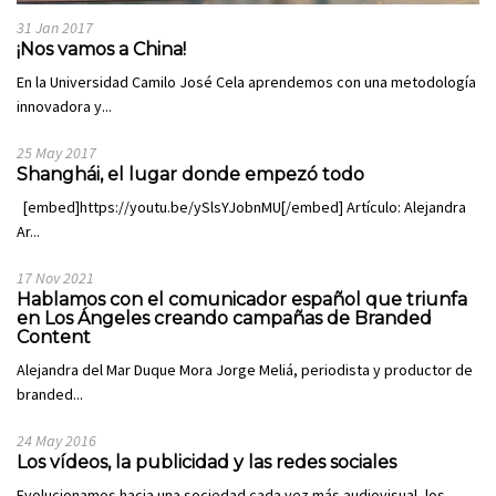
31 Jan 2017
¡Nos vamos a China!
En la Universidad Camilo José Cela aprendemos con una metodología
innovadora y...
25 May 2017
Shanghái, el lugar donde empezó todo
[embed]https://youtu.be/ySlsYJobnMU[/embed] Artículo: Alejandra
Ar...
17 Nov 2021
Hablamos con el comunicador español que triunfa
en Los Ángeles creando campañas de Branded
Content
Alejandra del Mar Duque Mora Jorge Meliá, periodista y productor de
branded...
24 May 2016
Los vídeos, la publicidad y las redes sociales
Evolucionamos hacia una sociedad cada vez más audiovisual, los