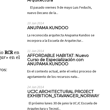
Arquitectura
El pasado viernes 9 de mayo Luis Feduchi,
nuevo Decano de la...
10 Jun 2014
ANUPAMA KUNDOO
La reconocida arquitecta Anupama Kundoo se
incorpora a la Escuela de Arquitectur...
11 Jun 2014
dio
RCR
en
AFFORDABLE HABITAT: Nuevo
gar»
en el
Curso de Especialización con
ANUPAMA KUNDOO
vos:
En el contexto actual, ante el veloz proceso de
agotamiento de los recursos natu...
24 Jun 2014
UCJC ARCHITECTURAL PROJECT
EXHIBITION_STAVANGER_NORWAY
El próximo lunes 30 de junio la UCJC Escuela de
Arquitectura y Tecnol...