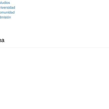
tudios
niversidad
omunidad
dmisión
na