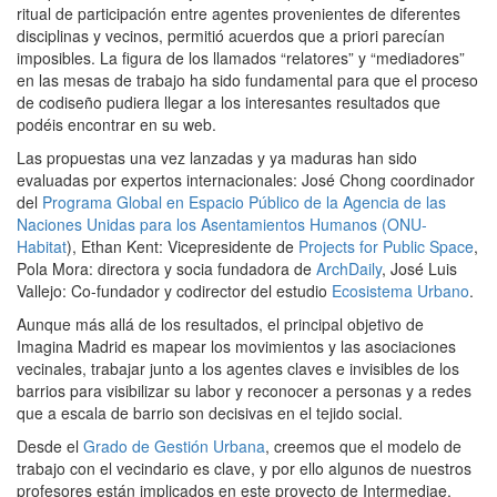
ritual de participación entre agentes provenientes de diferentes
disciplinas y vecinos, permitió acuerdos que a priori parecían
imposibles. La figura de los llamados “relatores” y “mediadores”
en las mesas de trabajo ha sido fundamental para que el proceso
de codiseño pudiera llegar a los interesantes resultados que
podéis encontrar en su web.
Las propuestas una vez lanzadas y ya maduras han sido
evaluadas por expertos internacionales: José Chong coordinador
del
Programa Global en Espacio Público de la Agencia de las
Naciones Unidas para los Asentamientos Humanos (ONU-
Habitat
), Ethan Kent: Vicepresidente de
Projects for Public Space
,
Pola Mora: directora y socia fundadora de
ArchDaily
, José Luis
Vallejo: Co-fundador y codirector del estudio
Ecosistema Urbano
.
Aunque más allá de los resultados, el principal objetivo de
Imagina Madrid es mapear los movimientos y las asociaciones
vecinales, trabajar junto a los agentes claves e invisibles de los
barrios para visibilizar su labor y reconocer a personas y a redes
que a escala de barrio son decisivas en el tejido social.
Desde el
Grado de Gestión Urbana
, creemos que el modelo de
trabajo con el vecindario es clave, y por ello algunos de nuestros
profesores están implicados en este proyecto de Intermediae.